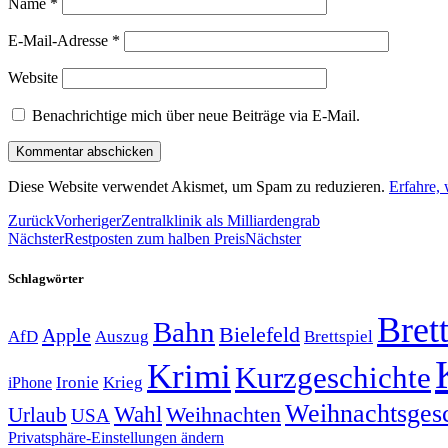
Name
*
E-Mail-Adresse
*
Website
Benachrichtige mich über neue Beiträge via E-Mail.
Diese Website verwendet Akismet, um Spam zu reduzieren.
Erfahre,
Zurück
Vorheriger
Zentralklinik als Milliardengrab
Nächster
Restposten zum halben Preis
Nächster
Schlagwörter
Brett
Bahn
Bielefeld
Apple
Auszug
AfD
Brettspiel
Krimi
Kurzgeschichte
Krieg
Ironie
iPhone
Weihnachtsges
Wahl
Weihnachten
Urlaub
USA
Privatsphäre-Einstellungen ändern