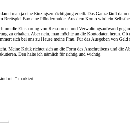
t, damit man ja eine Einzugsermächtigung erteilt. Das Ganze läuft dan
eim Brettspiel Bao eine Plündermulde. Aus dem Konto wird ein Selbstb
lich um die Einsparung von Ressourcen und Verwaltungsaufwand gegang
ung zu erhalten. Aber nein, man möchte an die Kontodaten heran. Ob ma
mmert sich bei uns zu Hause meine Frau. Für das Ausgeben von Geld fü
eht. Meine Kritik richtet sich an die Form des Anschreibens und die Ab
kutieren. Den halte ich nämlich für richtig und wichtig.
sind mit
*
markiert