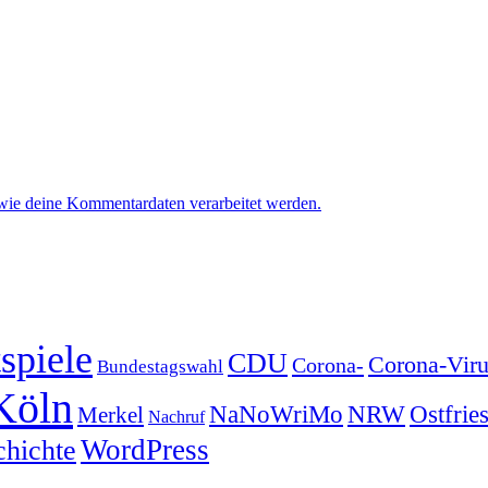
 wie deine Kommentardaten verarbeitet werden.
spiele
CDU
Corona-Viru
Corona-
Bundestagswahl
Köln
NRW
Ostfrie
NaNoWriMo
Merkel
Nachruf
WordPress
chichte