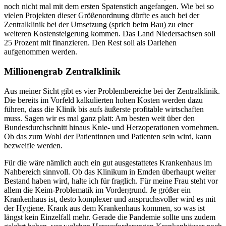
noch nicht mal mit dem ersten Spatenstich angefangen. Wie bei so
vielen Projekten dieser Größenordnung dürfte es auch bei der
Zentralklinik bei der Umsetzung (sprich beim Bau) zu einer
weiteren Kostensteigerung kommen. Das Land Niedersachsen soll
25 Prozent mit finanzieren. Den Rest soll als Darlehen
aufgenommen werden.
Millionengrab Zentralklinik
Aus meiner Sicht gibt es vier Problembereiche bei der Zentralklinik.
Die bereits im Vorfeld kalkulierten hohen Kosten werden dazu
führen, dass die Klinik bis aufs äußerste profitable wirtschaften
muss. Sagen wir es mal ganz platt: Am besten weit über den
Bundesdurchschnitt hinaus Knie- und Herzoperationen vornehmen.
Ob das zum Wohl der Patientinnen und Patienten sein wird, kann
bezweifle werden.
Für die wäre nämlich auch ein gut ausgestattetes Krankenhaus im
Nahbereich sinnvoll. Ob das Klinikum in Emden überhaupt weiter
Bestand haben wird, halte ich für fraglich. Für meine Frau steht vor
allem die Keim-Problematik im Vordergrund. Je größer ein
Krankenhaus ist, desto komplexer und anspruchsvoller wird es mit
der Hygiene. Krank aus dem Krankenhaus kommen, so was ist
längst kein Einzelfall mehr. Gerade die Pandemie sollte uns zudem