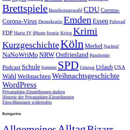
Brettspiele
CDU
Corona-
Bundestagswahl
Emden
Corona-Virus
Essen
Demokratie
Fahrrad
Krimi
FDP
Hartz IV
Krieg
Ironie
iPhone
Köln
Kurzgeschichte
Merkel
Nachruf
NRW
Ostfriesland
NaNoWriMo
Pandemie
SPD
Schule
Urlaub
Podcast
USA
Sommer
Umzug
Weihnachtsgeschichte
Wahl
Weihnachten
WordPress
Privatsphäre-Einstellungen ändern
Historie der Privatsphäre-Einstellungen
Einwilligungen widerrufen
Kategorien
Alltag
Allgemeines
Bizarr