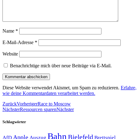
Name
*
E-Mail-Adresse
*
Website
Benachrichtige mich über neue Beiträge via E-Mail.
Diese Website verwendet Akismet, um Spam zu reduzieren.
Erfahre,
wie deine Kommentardaten verarbeitet werden.
Zurück
Vorheriger
Race to Moscow
Nächster
Ressourcen sparen
Nächster
Schlagwörter
Bahn
Bielefeld
Apple
Auszug
AfD
Brettspiel