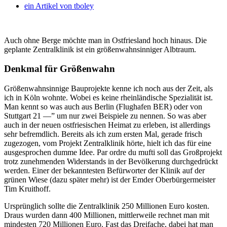
ein Artikel von
tboley
Auch ohne Berge möchte man in Ostfriesland hoch hinaus. Die
geplante Zentralklinik ist ein größenwahnsinniger Albtraum.
Denkmal für Größenwahn
Größenwahnsinnige Bauprojekte kenne ich noch aus der Zeit, als
ich in Köln wohnte. Wobei es keine rheinländische Spezialität ist.
Man kennt so was auch aus Berlin (Flughafen BER) oder von
Stuttgart 21 —” um nur zwei Beispiele zu nennen. So was aber
auch in der neuen ostfriesischen Heimat zu erleben, ist allerdings
sehr befremdlich. Bereits als ich zum ersten Mal, gerade frisch
zugezogen, vom Projekt Zentralklinik hörte, hielt ich das für eine
ausgesprochen dumme Idee. Par ordre du mufti soll das Großprojekt
trotz zunehmenden Widerstands in der Bevölkerung durchgedrückt
werden. Einer der bekanntesten Befürworter der Klinik auf der
grünen Wiese (dazu später mehr) ist der Emder Oberbürgermeister
Tim Kruithoff.
Ursprünglich sollte die Zentralklinik 250 Millionen Euro kosten.
Draus wurden dann 400 Millionen, mittlerweile rechnet man mit
mindesten 720 Millionen Euro. Fast das Dreifache, dabei hat man