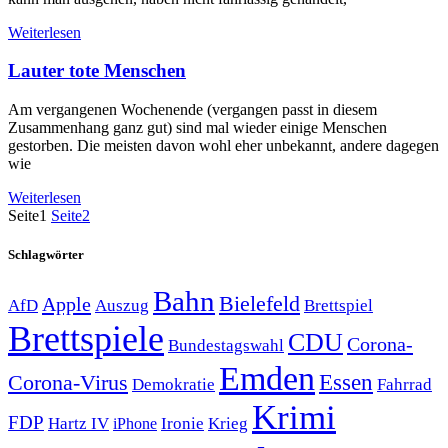
Weiterlesen
Lauter tote Menschen
Am vergangenen Wochenende (vergangen passt in diesem
Zusammenhang ganz gut) sind mal wieder einige Menschen
gestorben. Die meisten davon wohl eher unbekannt, andere dagegen
wie
Weiterlesen
Seite
1
Seite
2
Schlagwörter
Bahn
Bielefeld
Apple
Auszug
AfD
Brettspiel
Brettspiele
CDU
Corona-
Bundestagswahl
Emden
Corona-Virus
Essen
Demokratie
Fahrrad
Krimi
FDP
Hartz IV
Krieg
Ironie
iPhone