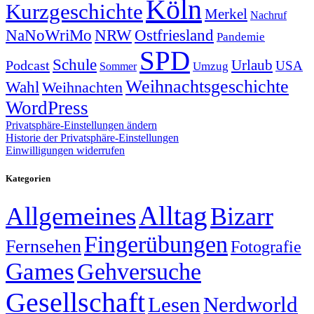
Köln
Kurzgeschichte
Merkel
Nachruf
NRW
Ostfriesland
NaNoWriMo
Pandemie
SPD
Schule
Urlaub
Podcast
USA
Sommer
Umzug
Weihnachtsgeschichte
Wahl
Weihnachten
WordPress
Privatsphäre-Einstellungen ändern
Historie der Privatsphäre-Einstellungen
Einwilligungen widerrufen
Kategorien
Alltag
Allgemeines
Bizarr
Fingerübungen
Fernsehen
Fotografie
Games
Gehversuche
Gesellschaft
Lesen
Nerdworld