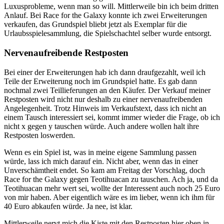
Luxusprobleme, wenn man so will. Mittlerweile bin ich beim dritten
Anlauf. Bei Race for the Galaxy konnte ich zwei Erweiterungen
verkaufen, das Grundspiel bliebt jetzt als Exemplar für die
Urlaubsspielesammlung, die Spielschachtel selber wurde entsorgt.
Nervenaufreibende Restposten
Bei einer der Erweiterungen hab ich dann draufgezahlt, weil ich
Teile der Erweiterung noch im Grundspiel hatte. Es gab dann
nochmal zwei Teillieferungen an den Käufer. Der Verkauf meiner
Restposten wird nicht nur deshalb zu einer nervenaufreibenden
Angelegenheit. Trotz Hinweis im Verkaufstext, dass ich nicht an
einem Tausch interessiert sei, kommt immer wieder die Frage, ob ich
nicht x gegen y tauschen würde. Auch andere wollen halt ihre
Restposten loswerden.
Wenn es ein Spiel ist, was in meine eigene Sammlung passen
würde, lass ich mich darauf ein. Nicht aber, wenn das in einer
Unverschämtheit endet. So kam am Freitag der Vorschlag, doch
Race for the Galaxy gegen Teotihuacan zu tauschen. Ach ja, und da
Teotihuacan mehr wert sei, wollte der Interessent auch noch 25 Euro
von mir haben. Aber eigentlich wäre es im lieber, wenn ich ihm für
40 Euro abkaufen würde. Ja nee, ist klar.
Mittlerweile nervt mich die Kiste mit den Restposten hier oben in