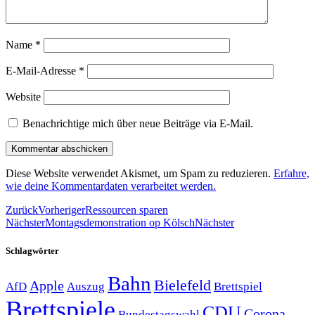
Name
*
E-Mail-Adresse
*
Website
Benachrichtige mich über neue Beiträge via E-Mail.
Diese Website verwendet Akismet, um Spam zu reduzieren.
Erfahre,
wie deine Kommentardaten verarbeitet werden.
Zurück
Vorheriger
Ressourcen sparen
Nächster
Montagsdemonstration op Kölsch
Nächster
Schlagwörter
Bahn
Bielefeld
Apple
Auszug
AfD
Brettspiel
Brettspiele
CDU
Corona-
Bundestagswahl