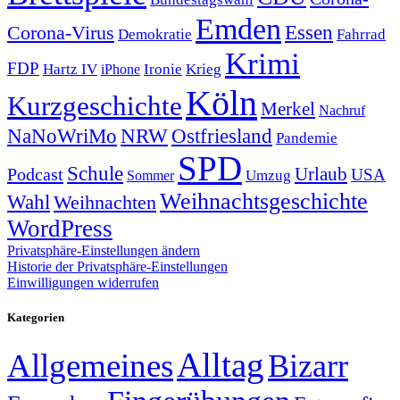
Emden
Corona-Virus
Essen
Demokratie
Fahrrad
Krimi
FDP
Hartz IV
Krieg
Ironie
iPhone
Köln
Kurzgeschichte
Merkel
Nachruf
NRW
Ostfriesland
NaNoWriMo
Pandemie
SPD
Schule
Urlaub
Podcast
USA
Sommer
Umzug
Weihnachtsgeschichte
Wahl
Weihnachten
WordPress
Privatsphäre-Einstellungen ändern
Historie der Privatsphäre-Einstellungen
Einwilligungen widerrufen
Kategorien
Alltag
Allgemeines
Bizarr