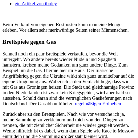
ein Artikel von
tboley
Beim Verkauf von eigenen Restposten kann man eine Menge
erleben. Vor allem sehr merkwürdige Seiten seiner Mitmenschen.
Brettspiele gegen Gas
Schnell noch ein paar Brettspiele verkaufen, bevor die Welt
untergeht. Wo andere bereits wieder Nudeln und Spaghetti
hamstern, kreisen meine Gedanken um ganz andere Dinge. Zum
Beispiel um die Gas-Therme hier im Haus. Der russische
Angriffskrieg gegen die Ukraine wirkt sich ganz unmittelbar auf die
eigene Umgebung aus. Wobei ich ja den Verdacht hege, dass wir
mit Gas aus Groningen heizen. Die Stadt und gleichnamige Provinz
in den Niederlanden ist zwar kein Kriegsgebiet, wird aber bald so
aussehen. Schuld daran sind die vertraglichen Gaslieferungen nach
Deutschland. Der Gasabbau führt zu
regelmäßigen Erdbeben
.
Zurück aber zu den Brettspielen. Nach wie vor versuche ich ja,
meine Sammlung zu verkleinern und mich von den Dingen zu
trennen, die mit ziemlicher Sicherheit nie wieder gespielt werden.
Wenig hilfreich ist es dabei, wenn dann Spiele wie Race to Mossow
eintrudeln und die Sammlung größer statt kleiner wird.