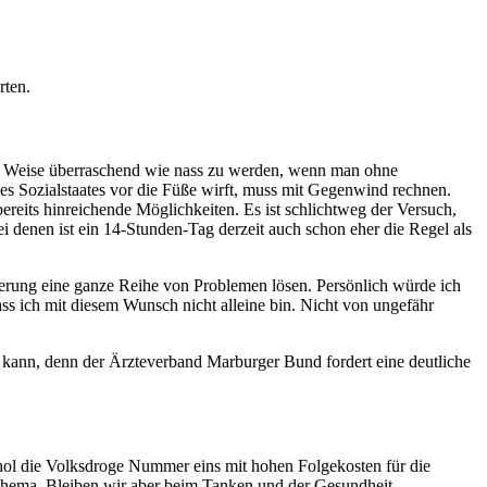
rten.
er Weise überraschend wie nass zu werden, wenn man ohne
 Sozialstaates vor die Füße wirft, muss mit Gegenwind rechnen.
 bereits hinreichende Möglichkeiten. Es ist schlichtweg der Versuch,
 denen ist ein 14-Stunden-Tag derzeit auch schon eher die Regel als
erung eine ganze Reihe von Problemen lösen. Persönlich würde ich
ss ich mit diesem Wunsch nicht alleine bin. Nicht von ungefähr
ann, denn der Ärzteverband Marburger Bund fordert eine deutliche
ohol die Volksdroge Nummer eins mit hohen Folgekosten für die
 Thema. Bleiben wir aber beim Tanken und der Gesundheit.