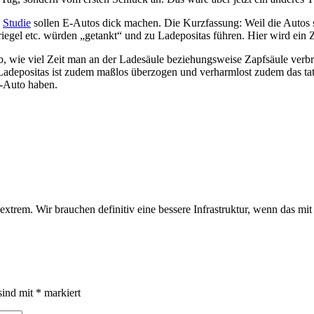
n
Studie
sollen E-Autos dick machen. Die Kurzfassung: Weil die Autos 
iegel etc. würden „getankt“ und zu Ladepositas führen. Hier wird ein 
b, wie viel Zeit man an der Ladesäule beziehungsweise Zapfsäule verbr
ff Ladepositas ist zudem maßlos überzogen und verharmlost zudem das t
-Auto haben.
trem. Wir brauchen definitiv eine bessere Infrastruktur, wenn das mit d
sind mit
*
markiert