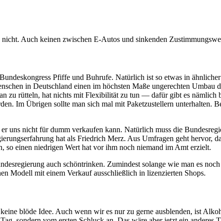
s nicht. Auch keinen zwischen E-Autos und sinkenden Zustimmungswe
undeskongress Pfiffe und Buhrufe. Natürlich ist so etwas in ähnlich
enschen in Deutschland einen im höchsten Maße ungerechten Umbau des
 zu rütteln, hat nichts mit Flexibilität zu tun — dafür gibt es nämlich
n. Im Übrigen sollte man sich mal mit Paketzustellern unterhalten. Bei
er uns nicht für dumm verkaufen kann. Natürlich muss die Bundesregi
erungserfahrung hat als Friedrich Merz. Aus Umfragen geht hervor, da
 so einen niedrigen Wert hat vor ihm noch niemand im Amt erzielt.
desregierung auch schöntrinken. Zumindest solange wie man es noch k
en Modell mit einem Verkauf ausschließlich in lizenzierten Shops.
, keine blöde Idee. Auch wenn wir es nur zu gerne ausblenden, ist Alk
o Tag, sondern vom ersten Schluck an. Das wäre aber jetzt ein anderes