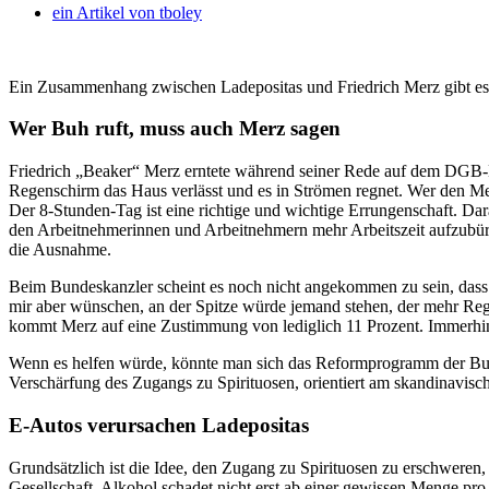
ein Artikel von
tboley
Ein Zusammenhang zwischen Ladepositas und Friedrich Merz gibt e
Wer Buh ruft, muss auch Merz sagen
Friedrich „Beaker“ Merz erntete während seiner Rede auf dem DGB-B
Regenschirm das Haus verlässt und es in Strömen regnet. Wer den M
Der 8-Stunden-Tag ist eine richtige und wichtige Errungenschaft. Daran
den Arbeitnehmerinnen und Arbeitnehmern mehr Arbeitszeit aufzubürde
die Ausnahme.
Beim Bundeskanzler scheint es noch nicht angekommen zu sein, dass 
mir aber wünschen, an der Spitze würde jemand stehen, der mehr Regi
kommt Merz auf eine Zustimmung von lediglich 11 Prozent. Immerhin,
Wenn es helfen würde, könnte man sich das Reformprogramm der Bun
Verschärfung des Zugangs zu Spirituosen, orientiert am skandinavisch
E-Autos verursachen Ladepositas
Grundsätzlich ist die Idee, den Zugang zu Spirituosen zu erschweren
Gesellschaft. Alkohol schadet nicht erst ab einer gewissen Menge pr