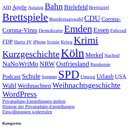
Bahn
Bielefeld
Apple
Auszug
AfD
Brettspiel
Brettspiele
CDU
Corona-
Bundestagswahl
Emden
Corona-Virus
Essen
Demokratie
Fahrrad
Krimi
FDP
Hartz IV
Krieg
Ironie
iPhone
Köln
Kurzgeschichte
Merkel
Nachruf
NRW
Ostfriesland
NaNoWriMo
Pandemie
SPD
Schule
Urlaub
Podcast
USA
Sommer
Umzug
Weihnachtsgeschichte
Wahl
Weihnachten
WordPress
Privatsphäre-Einstellungen ändern
Historie der Privatsphäre-Einstellungen
Einwilligungen widerrufen
Kategorien