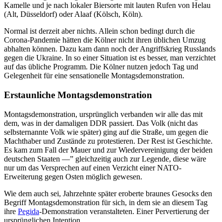
Kamelle und je nach lokaler Biersorte mit lauten Rufen von Helau
(Alt, Düsseldorf) oder Alaaf (Kölsch, Köln).
Normal ist derzeit aber nichts. Allein schon bedingt durch die
Corona-Pandemie hätten die Kölner nicht ihren üblichen Umzug
abhalten können. Dazu kam dann noch der Angriffskrieg Russlands
gegen die Ukraine. In so einer Situation ist es besser, man verzichtet
auf das übliche Programm. Die Kölner nutzen jedoch Tag und
Gelegenheit für eine sensationelle Montagsdemonstration.
Erstaunliche Montagsdemonstration
Montagsdemonstration, ursprünglich verbanden wir alle das mit
dem, was in der damaligen DDR passiert. Das Volk (nicht das
selbsternannte Volk wie später) ging auf die Straße, um gegen die
Machthaber und Zustände zu protestieren. Der Rest ist Geschichte.
Es kam zum Fall der Mauer und zur Wiedervereinigung der beiden
deutschen Staaten —” gleichzeitig auch zur Legende, diese wäre
nur um das Versprechen auf einen Verzicht einer NATO-
Erweiterung gegen Osten möglich gewesen.
Wie dem auch sei, Jahrzehnte später eroberte braunes Gesocks den
Begriff Montagsdemonstration für sich, in dem sie an diesem Tag
ihre
Pegida
-Demonstration veranstalteten. Einer Pervertierung der
ursprünglichen Intention.