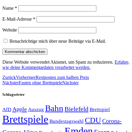
Name
*
E-Mail-Adresse
*
Website
Benachrichtige mich über neue Beiträge via E-Mail.
Diese Website verwendet Akismet, um Spam zu reduzieren.
Erfahre,
wie deine Kommentardaten verarbeitet werden.
Zurück
Vorheriger
Restposten zum halben Preis
Nächster
Fasten ohne Brettspiele
Nächster
Schlagwörter
Bahn
Bielefeld
Apple
Auszug
AfD
Brettspiel
Brettspiele
CDU
Corona-
Bundestagswahl
Emden