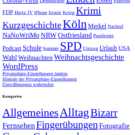
Corona-Virus
Essen
Demokratie
Fahrrad
Krimi
FDP
Hartz IV
Krieg
Ironie
iPhone
Köln
Kurzgeschichte
Merkel
Nachruf
NRW
Ostfriesland
NaNoWriMo
Pandemie
SPD
Schule
Urlaub
Podcast
USA
Sommer
Umzug
Weihnachtsgeschichte
Wahl
Weihnachten
WordPress
Privatsphäre-Einstellungen ändern
Historie der Privatsphäre-Einstellungen
Einwilligungen widerrufen
Kategorien
Alltag
Allgemeines
Bizarr
Fingerübungen
Fernsehen
Fotografie