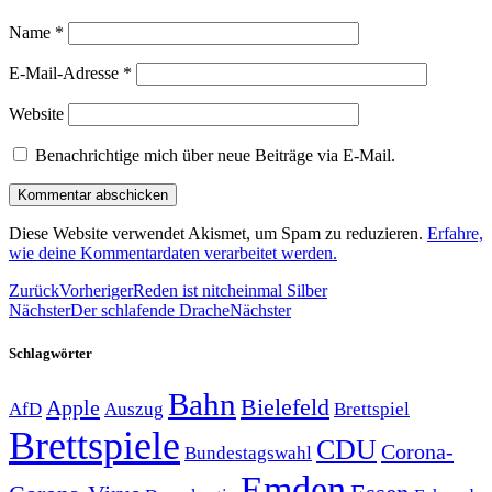
Name
*
E-Mail-Adresse
*
Website
Benachrichtige mich über neue Beiträge via E-Mail.
Diese Website verwendet Akismet, um Spam zu reduzieren.
Erfahre,
wie deine Kommentardaten verarbeitet werden.
Zurück
Vorheriger
Reden ist nitcheinmal Silber
Nächster
Der schlafende Drache
Nächster
Schlagwörter
Bahn
Bielefeld
Apple
Auszug
AfD
Brettspiel
Brettspiele
CDU
Corona-
Bundestagswahl
Emden