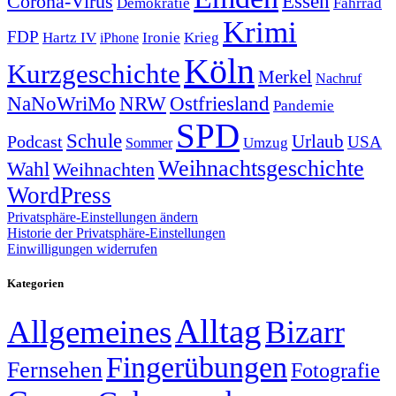
Corona-Virus
Essen
Demokratie
Fahrrad
Krimi
FDP
Hartz IV
Krieg
Ironie
iPhone
Köln
Kurzgeschichte
Merkel
Nachruf
NRW
Ostfriesland
NaNoWriMo
Pandemie
SPD
Schule
Urlaub
Podcast
USA
Sommer
Umzug
Weihnachtsgeschichte
Wahl
Weihnachten
WordPress
Privatsphäre-Einstellungen ändern
Historie der Privatsphäre-Einstellungen
Einwilligungen widerrufen
Kategorien
Alltag
Allgemeines
Bizarr
Fingerübungen
Fernsehen
Fotografie