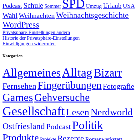
SPD
Schule
Urlaub
Podcast
USA
Sommer
Umzug
Weihnachtsgeschichte
Wahl
Weihnachten
WordPress
Privatsphäre-Einstellungen ändern
Historie der Privatsphäre-Einstellungen
Einwilligungen widerrufen
Kategorien
Alltag
Allgemeines
Bizarr
Fingerübungen
Fernsehen
Fotografie
Games
Gehversuche
Gesellschaft
Lesen
Nerdworld
Politik
Ostfriesland
Podcast
Produkte
Rezepte
Romanwerkstatt
Projekte