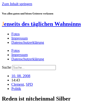
Zum Inhalt springen
Von allen guten und bösen Geistern verlassen
J
enseits des täglichen Wahnsinns
Fotos
Impressum
Datenschutzerklärung
Fotos
Impressum
Datenschutzerklärung
Suche
10. 08. 2008
14:43
Clement
,
SPD
Politik
Reden ist nitcheinmal Silber