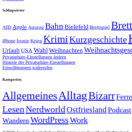
Schlagwörter
Brett
Bahn
Bielefeld
Apple
Auszug
AfD
Brettspiel
Krimi
Kurzgeschichte
Krieg
Ironie
iPhone
Weihnachtsges
Wahl
Weihnachten
Urlaub
USA
Privatsphäre-Einstellungen ändern
Historie der Privatsphäre-Einstellungen
Einwilligungen widerrufen
Kategorien
Alltag
Allgemeines
Bizarr
Fern
Lesen
Nerdworld
Ostfriesland
Podcast
WordPress
Work
Wandern