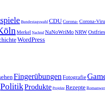
spiele
CDU
Corona-Viru
Corona-
Bundestagswahl
Köln
NRW
Ostfrie
NaNoWriMo
Merkel
Nachruf
WordPress
chichte
Gam
Fingerübungen
sehen
Fotografie
Politik
Produkte
Rezepte
Romanwerk
Projekte