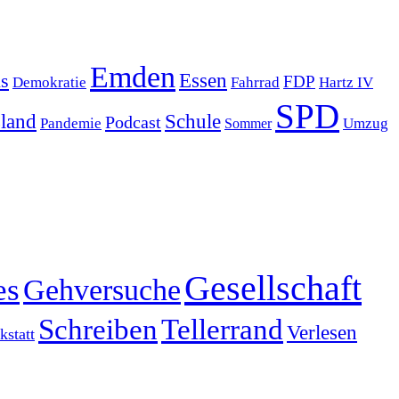
Emden
s
Essen
FDP
Demokratie
Hartz IV
Fahrrad
SPD
sland
Schule
Podcast
Pandemie
Sommer
Umzug
Gesellschaft
es
Gehversuche
Schreiben
Tellerrand
Verlesen
statt