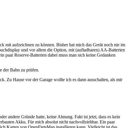
k mit aufzeichnen zu können. Bisher hat mich das Gerät noch nie im
uchdisplay und vor allem die Option, mit (aufladbaren) AA-Batterien
 ein paar Reserve-Batterien dabei muss man sich keine Gedanken
e der Bahn zu prüfen.
. Zu Hause vor der Garage wollte ich es dann ausschalten, als mir
er andere Gründe hatte, keine Ahnung. Fakt ist jetzt, dass es kein
erbauten Akku. Für mich absolut nicht nachvollziehbar. Ein paar
 ich Karten von OpenFietsMap installieren kann. Vielleicht ist das