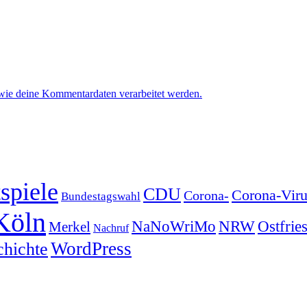
 wie deine Kommentardaten verarbeitet werden.
spiele
CDU
Corona-Viru
Corona-
Bundestagswahl
Köln
NRW
Ostfrie
NaNoWriMo
Merkel
Nachruf
WordPress
chichte