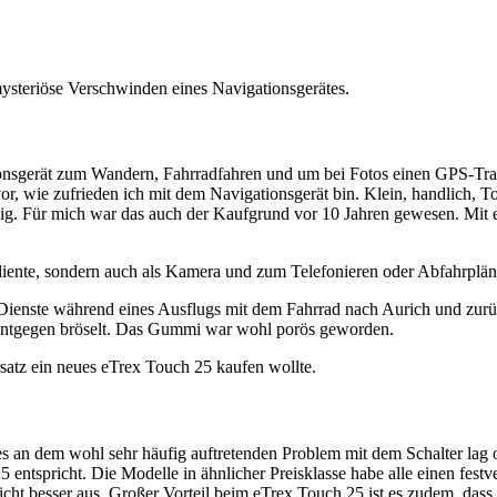
ysteriöse Verschwinden eines Navigationsgerätes.
onsgerät zum Wandern, Fahrradfahren und um bei Fotos einen GPS-Trac
, wie zufrieden ich mit dem Navigationsgerät bin. Klein, handlich, To
ngig. Für mich war das auch der Kaufgrund vor 10 Jahren gewesen. Mit
 diente, sondern auch als Kamera und zum Telefonieren oder Abfahrplän
ienste während eines Ausflugs mit dem Fahrrad nach Aurich und zurück
) entgegen bröselt. Das Gummi war wohl porös geworden.
Ersatz ein neues eTrex Touch 25 kaufen wollte.
s an dem wohl sehr häufig auftretenden Problem mit dem Schalter lag od
ntspricht. Die Modelle in ähnlicher Preisklasse habe alle einen festv
nicht besser aus. Großer Vorteil beim eTrex Touch 25 ist es zudem, dass