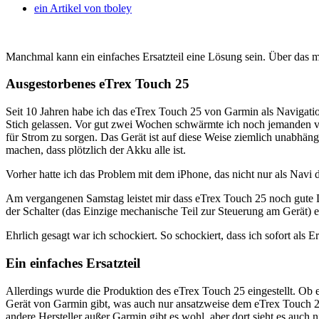
ein Artikel von
tboley
Manchmal kann ein einfaches Ersatzteil eine Lösung sein. Über das m
Ausgestorbenes eTrex Touch 25
Seit 10 Jahren habe ich das eTrex Touch 25 von Garmin als Navigati
Stich gelassen. Vor gut zwei Wochen schwärmte ich noch jemanden vor
für Strom zu sorgen. Das Gerät ist auf diese Weise ziemlich unabhä
machen, dass plötzlich der Akku alle ist.
Vorher hatte ich das Problem mit dem iPhone, das nicht nur als Navi
Am vergangenen Samstag leistet mir dass eTrex Touch 25 noch gute D
der Schalter (das Einzige mechanische Teil zur Steuerung am Gerät
Ehrlich gesagt war ich schockiert. So schockiert, dass ich sofort als 
Ein einfaches Ersatzteil
Allerdings wurde die Produktion des eTrex Touch 25 eingestellt. Ob e
Gerät von Garmin gibt, was auch nur ansatzweise dem eTrex Touch 25 e
andere Hersteller außer Garmin gibt es wohl, aber dort sieht es auch 