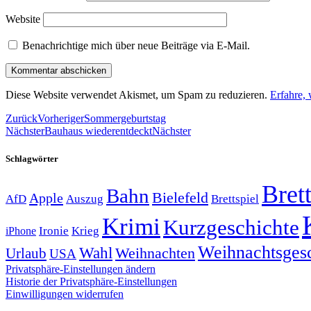
Website
Benachrichtige mich über neue Beiträge via E-Mail.
Diese Website verwendet Akismet, um Spam zu reduzieren.
Erfahre,
Zurück
Vorheriger
Sommergeburtstag
Nächster
Bauhaus wiederentdeckt
Nächster
Schlagwörter
Brett
Bahn
Bielefeld
Apple
Auszug
AfD
Brettspiel
Krimi
Kurzgeschichte
Krieg
Ironie
iPhone
Weihnachtsges
Wahl
Weihnachten
Urlaub
USA
Privatsphäre-Einstellungen ändern
Historie der Privatsphäre-Einstellungen
Einwilligungen widerrufen