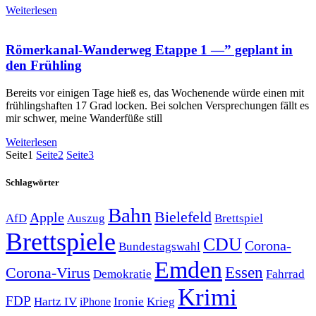
Weiterlesen
Römerkanal-Wanderweg Etappe 1 —” geplant in
den Frühling
Bereits vor einigen Tage hieß es, das Wochenende würde einen mit
frühlingshaften 17 Grad locken. Bei solchen Versprechungen fällt es
mir schwer, meine Wanderfüße still
Weiterlesen
Seite
1
Seite
2
Seite
3
Schlagwörter
Bahn
Bielefeld
Apple
Auszug
AfD
Brettspiel
Brettspiele
CDU
Corona-
Bundestagswahl
Emden
Corona-Virus
Essen
Demokratie
Fahrrad
Krimi
FDP
Hartz IV
Krieg
Ironie
iPhone