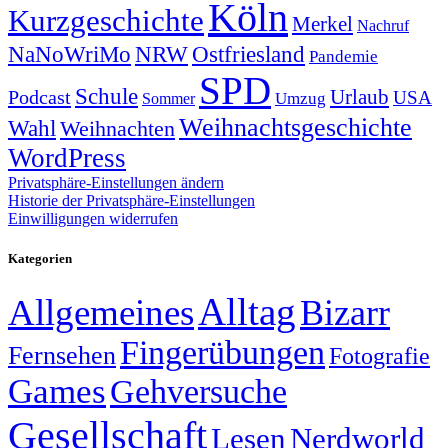
Köln
Kurzgeschichte
Merkel
Nachruf
NRW
Ostfriesland
NaNoWriMo
Pandemie
SPD
Schule
Urlaub
Podcast
USA
Sommer
Umzug
Weihnachtsgeschichte
Wahl
Weihnachten
WordPress
Privatsphäre-Einstellungen ändern
Historie der Privatsphäre-Einstellungen
Einwilligungen widerrufen
Kategorien
Alltag
Allgemeines
Bizarr
Fingerübungen
Fernsehen
Fotografie
Games
Gehversuche
Gesellschaft
Lesen
Nerdworld