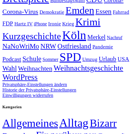
Bundestagswahl
Emden
Corona-Virus
Essen
Demokratie
Fahrrad
Krimi
FDP
Hartz IV
Krieg
Ironie
iPhone
Köln
Kurzgeschichte
Merkel
Nachruf
NRW
Ostfriesland
NaNoWriMo
Pandemie
SPD
Schule
Urlaub
Podcast
USA
Sommer
Umzug
Weihnachtsgeschichte
Wahl
Weihnachten
WordPress
Privatsphäre-Einstellungen ändern
Historie der Privatsphäre-Einstellungen
Einwilligungen widerrufen
Kategorien
Alltag
Allgemeines
Bizarr