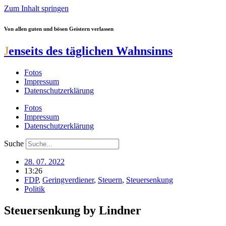
Zum Inhalt springen
Von allen guten und bösen Geistern verlassen
J
enseits des täglichen Wahnsinns
Fotos
Impressum
Datenschutzerklärung
Fotos
Impressum
Datenschutzerklärung
Suche
28. 07. 2022
13:26
FDP
,
Geringverdiener
,
Steuern
,
Steuersenkung
Politik
Steuersenkung by Lindner