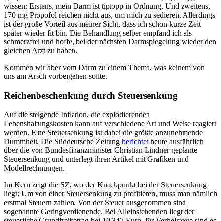
wissen: Erstens, mein Darm ist tiptopp in Ordnung. Und zweitens,
170 mg Propofol reichen nicht aus, um mich zu sedieren. Allerdings
ist der große Vorteil aus meiner Sicht, dass ich schon kurze Zeit
später wieder fit bin. Die Behandlung selber empfand ich als
schmerzfrei und hoffe, bei der nächsten Darmspiegelung wieder den
gleichen Arzt zu haben.
Kommen wir aber vom Darm zu einem Thema, was keinem von
uns am Arsch vorbeigehen sollte.
Reichenbeschenkung durch Steuersenkung
Auf die steigende Inflation, die explodierenden
Lebenshaltungskosten kann auf verschiedene Art und Weise reagiert
werden. Eine Steuersenkung ist dabei die größte anzunehmende
Dummheit. Die Süddeutsche Zeitung
berichtet
heute ausführlich
über die von Bundesfinanzminister Christian Lindner geplante
Steuersenkung und unterlegt ihren Artikel mit Grafiken und
Modellrechnungen.
Im Kern zeigt die SZ, wo der Knackpunkt bei der Steuersenkung
liegt: Um von einer Steuersenkung zu profitieren, muss man nämlich
erstmal Steuern zahlen. Von der Steuer ausgenommen sind
sogenannte Geringverdienende. Bei Alleinstehenden liegt der
steuerliche Grundfreibetrag bei 10.347 Euro, für Verheiratete sind es