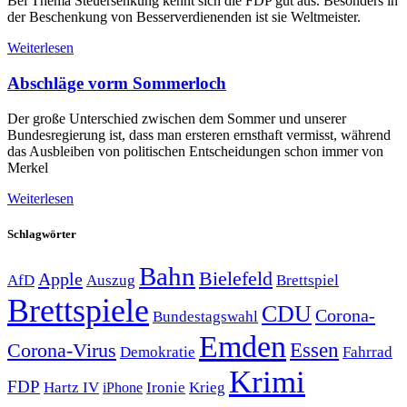
Bei Thema Steuersenkung kennt sich die FDP gut aus. Besonders in
der Beschenkung von Besserverdienenden ist sie Weltmeister.
Weiterlesen
Abschläge vorm Sommerloch
Der große Unterschied zwischen dem Sommer und unserer
Bundesregierung ist, dass man ersteren ernsthaft vermisst, während
das Ausbleiben von politischen Entscheidungen schon immer von
Merkel
Weiterlesen
Schlagwörter
Bahn
Bielefeld
Apple
Auszug
AfD
Brettspiel
Brettspiele
CDU
Corona-
Bundestagswahl
Emden
Corona-Virus
Essen
Demokratie
Fahrrad
Krimi
FDP
Hartz IV
Krieg
Ironie
iPhone