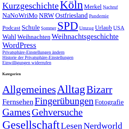
Köln
Kurzgeschichte
Merkel
Nachruf
NRW
Ostfriesland
NaNoWriMo
Pandemie
SPD
Schule
Urlaub
Podcast
USA
Sommer
Umzug
Weihnachtsgeschichte
Wahl
Weihnachten
WordPress
Privatsphäre-Einstellungen ändern
Historie der Privatsphäre-Einstellungen
Einwilligungen widerrufen
Kategorien
Alltag
Allgemeines
Bizarr
Fingerübungen
Fernsehen
Fotografie
Games
Gehversuche
Gesellschaft
Lesen
Nerdworld