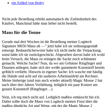
ein Artikel von
tboley
Nicht jede Bestellung erhöht automatisch die Zufriedenheit des
Käufers. Manchmal hätte man lieber nicht bestellt.
Maus für die Tonne
Gerade mal drei Wochen ist die Bestellung meiner Logitech
Signature M650 Maus alt —” jetzt habe ich sie ordnungsgemäß
entsorgt. Bedauerlicherweise habe ich nicht mehr die Verpackung,
sonst hätte ich sie zurückgeschickt. Abgesehen davon habe ich wohl
beim Versuch, die Maus zu reinigen die Sache noch schlimmer
gemacht. Welche Sache? Nun, da wo am Gehäuse Ringfinger und
Daumen anliegen, hatte sich der weiße gummierte Kunststoff bereits
gelblich verfärbt. Hinweis in eigener Sache: Ich wasche mir häufig
die Hände und acht auf ein sauberes Arbeitsumfeld am Rechner.
Meine bisherige (und nun auch wieder aktuell) Magic Mouse 2 hat
nach über drei Jahren Verfärbung, lediglich ein paar Kratzer am
grauen Kunststoff (Ringfinger…).
Nein, ich reg mich nicht auf. Lediglich maßlos enttäuscht bin ich.
Dabei sollte doch die Maus von Logitech meinen Frust über die
maßlos dämliche Art und Weise, mit der die Magic Mouse 2