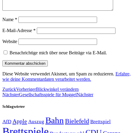
Name
*
E-Mail-Adresse
*
Website
Benachrichtige mich über neue Beiträge via E-Mail.
Diese Website verwendet Akismet, um Spam zu reduzieren.
Erfahre,
wie deine Kommentardaten verarbeitet werden.
Zurück
Vorheriger
Blickwinkel verändern
Nächster
Gesellschaftsspiele für Muggel
Nächster
Schlagwörter
Bahn
Bielefeld
Apple
Auszug
AfD
Brettspiel
Brettspiele
CDU
Corona-