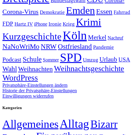
Bundestagswahl
Emden
Corona-Virus
Essen
Demokratie
Fahrrad
Krimi
FDP
Hartz IV
Krieg
Ironie
iPhone
Köln
Kurzgeschichte
Merkel
Nachruf
NRW
Ostfriesland
NaNoWriMo
Pandemie
SPD
Schule
Urlaub
Podcast
USA
Sommer
Umzug
Weihnachtsgeschichte
Wahl
Weihnachten
WordPress
Privatsphäre-Einstellungen ändern
Historie der Privatsphäre-Einstellungen
Einwilligungen widerrufen
Kategorien
Alltag
Allgemeines
Bizarr