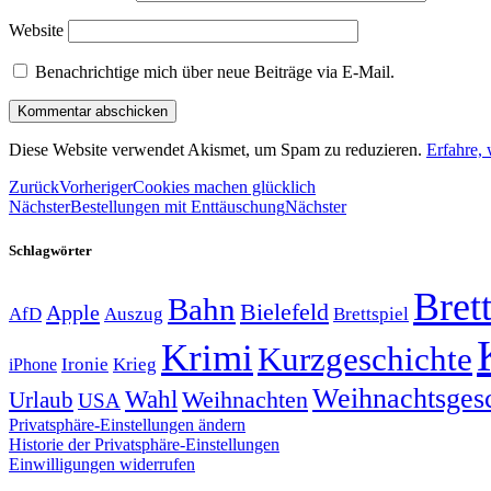
Website
Benachrichtige mich über neue Beiträge via E-Mail.
Diese Website verwendet Akismet, um Spam zu reduzieren.
Erfahre,
Zurück
Vorheriger
Cookies machen glücklich
Nächster
Bestellungen mit Enttäuschung
Nächster
Schlagwörter
Brett
Bahn
Bielefeld
Apple
Auszug
AfD
Brettspiel
Krimi
Kurzgeschichte
Krieg
Ironie
iPhone
Weihnachtsges
Wahl
Weihnachten
Urlaub
USA
Privatsphäre-Einstellungen ändern
Historie der Privatsphäre-Einstellungen
Einwilligungen widerrufen