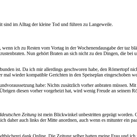
sind im Alltag der kleine Tod und führen zu Langeweile.
r, wenn ich zu Resten vom Vortag in der Wochenendausgabe der taz bl
stenbraten. Nun gehört Braten an sich nicht zu den Dingen, die bei 
nden ist. Da ich mir allerdings geschworen habe, den Römertopf nich
er mal wieder kompatible Gerichten in den Speiseplan eingeschoben w
undvoraussetzung habe: Nichts zusätzlich vorher anbraten müssen. Mit 
Übrigen diesen vorher vorgeheizt hat, wird wenig Freude an seinem R
ddeutschen Zeitung
ist mein Blickwinkel unbestritten geprägt worden. 
ich daher auch links der Mitte anordnen, auch wenn es mitunter ein paa
dtbücherei dank Online. Die Zeitung selber hatten meine Frau und ich v