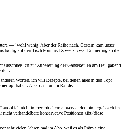
ättere —” wohl wenig. Aber der Reihe nach. Gestern kam unser
uns häufig auf den Tisch komme. Es weckt zwar Erinnerung an die
t ausschließlich zur Zubereitung der Gänsekeulen am Heiligabend
erden.
anderen Worten, ich will Rezepte, bei denen alles in den Topf
ömertopf haben. Aber das nur am Rande.
Obwohl ich nicht immer mit allem einverstanden bin, ergab sich im
r nicht verhandelbare konservative Positionen gibt (diese
or sehr vielen Jahren mal im Abo, weil es als Prämie eine