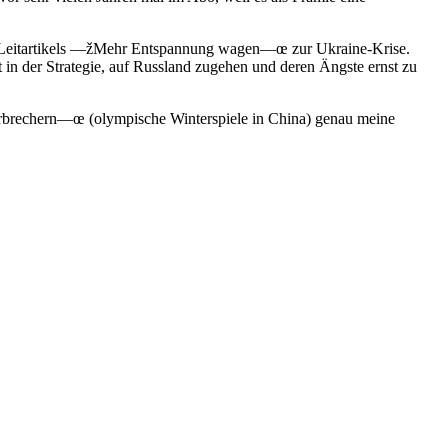
es Leitartikels —žMehr Entspannung wagen—œ zur Ukraine-Krise.
in der Strategie, auf Russland zugehen und deren Ängste ernst zu
 Verbrechern—œ (olympische Winterspiele in China) genau meine