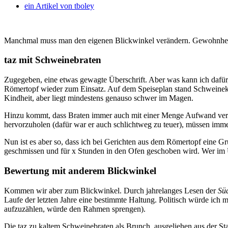
ein Artikel von
tboley
Manchmal muss man den eigenen Blickwinkel verändern. Gewohnheit 
taz mit Schweinebraten
Zugegeben, eine etwas gewagte Überschrift. Aber was kann ich dafü
Römertopf wieder zum Einsatz. Auf dem Speiseplan stand Schweinekru
Kindheit, aber liegt mindestens genauso schwer im Magen.
Hinzu kommt, dass Braten immer auch mit einer Menge Aufwand verbu
hervorzuholen (dafür war er auch schlichtweg zu teuer), müssen imm
Nun ist es aber so, dass ich bei Gerichten aus dem Römertopf eine Gr
geschmissen und für x Stunden in den Ofen geschoben wird. Wer im 
Bewertung mit anderem Blickwinkel
Kommen wir aber zum Blickwinkel. Durch jahrelanges Lesen der
Sü
Laufe der letzten Jahre eine bestimmte Haltung. Politisch würde ich m
aufzuzählen, würde den Rahmen sprengen).
Die taz zu kaltem Schweinebraten als Brunch, ausgeliehen aus der Sta