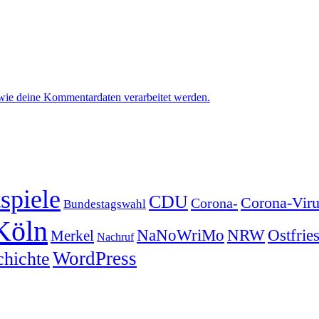
 wie deine Kommentardaten verarbeitet werden.
spiele
CDU
Corona-Viru
Corona-
Bundestagswahl
Köln
NRW
Ostfrie
NaNoWriMo
Merkel
Nachruf
WordPress
chichte