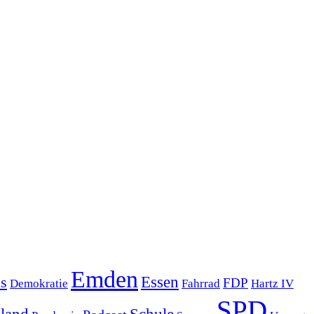
Emden
s
Essen
FDP
Demokratie
Hartz IV
Fahrrad
SPD
sland
Schule