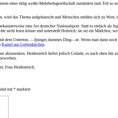
ein einer eklig weiße-Mehrheitsgesellschaft zumindest zum Teil so unte
n, wird das Thema aufgebauscht und Menschen melden sich zu Wort, die
ekannterweise eine Art deutscher Nationalsport. Statt es einfach als J
 die nicht lesen könne und unterstellt Heinrich, sie sei ein Mädchen, 
n mit dem Unterton, —žjunges dummes Ding—œ. Wenn man dann noch wi
m
Kamel aus Gelsenkirchen
.
ahre abzusenken. Heidenreich liefert jedoch Gründe, es nach oben hin zu
 bewerben.
er, Frau Heidenreich.
sind mit
*
markiert