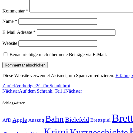
Kommentar
*
Name
*
E-Mail-Adresse
*
Website
Benachrichtige mich über neue Beiträge via E-Mail.
Diese Website verwendet Akismet, um Spam zu reduzieren.
Erfahre,
Zurück
Vorheriger
2G für Schnittbrot
Nächster
Auf dem Schrank, Teil 1
Nächster
Schlagwörter
Brett
Bahn
Bielefeld
Apple
Auszug
AfD
Brettspiel
Krimi
Kurzgeschichte