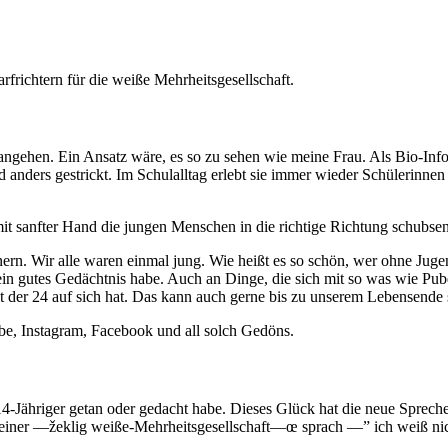
rfrichtern für die weiße Mehrheitsgesellschaft.
ngehen. Ein Ansatz wäre, es so zu sehen wie meine Frau. Als Bio-Infor
anders gestrickt. Im Schulalltag erlebt sie immer wieder Schülerinne
t sanfter Hand die jungen Menschen in die richtige Richtung schubsen
ern. Wir alle waren einmal jung. Wie heißt es so schön, wer ohne Jugen
ein gutes Gedächtnis habe. Auch an Dinge, die sich mit so was wie Pube
 der 24 auf sich hat. Das kann auch gerne bis zu unserem Lebensende 
ube, Instagram, Facebook und all solch Gedöns.
 14-Jähriger getan oder gedacht habe. Dieses Glück hat die neue Sprech
ner —žeklig weiße-Mehrheitsgesellschaft—œ sprach —” ich weiß nicht,