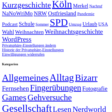
Köln
Kurzgeschichte
Merkel
Nachruf
NRW
Ostfriesland
NaNoWriMo
Pandemie
SPD
Schule
Urlaub
Podcast
USA
Sommer
Umzug
Weihnachtsgeschichte
Wahl
Weihnachten
WordPress
Privatsphäre-Einstellungen ändern
Historie der Privatsphäre-Einstellungen
Einwilligungen widerrufen
Kategorien
Alltag
Allgemeines
Bizarr
Fingerübungen
Fernsehen
Fotografie
Games
Gehversuche
Gesellschaft
Lesen
Nerdworld