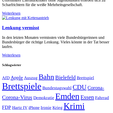
Unfehlbarer Literaturkritiker ohne Jugendsünden erheben sich zu
Scharfrichtern für die weiße Mehrheitsgesellschaft.
Weiterlesen
Lenkung vermisst
In den letzten Monaten vermissten viele Bundesbürgerinnen und
Bundesbürger die richtige Lenkung. Vieles könnte in der Tat besser
laufen.
Weiterlesen
Schlagwörter
Bahn
Bielefeld
Apple
Auszug
AfD
Brettspiel
Brettspiele
CDU
Corona-
Bundestagswahl
Emden
Corona-Virus
Essen
Demokratie
Fahrrad
Krimi
FDP
Hartz IV
Krieg
Ironie
iPhone