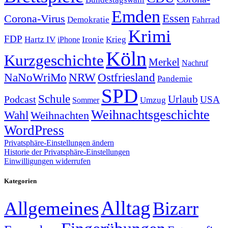
Emden
Corona-Virus
Essen
Demokratie
Fahrrad
Krimi
FDP
Hartz IV
Krieg
Ironie
iPhone
Köln
Kurzgeschichte
Merkel
Nachruf
NRW
Ostfriesland
NaNoWriMo
Pandemie
SPD
Schule
Urlaub
Podcast
USA
Sommer
Umzug
Weihnachtsgeschichte
Wahl
Weihnachten
WordPress
Privatsphäre-Einstellungen ändern
Historie der Privatsphäre-Einstellungen
Einwilligungen widerrufen
Kategorien
Alltag
Allgemeines
Bizarr