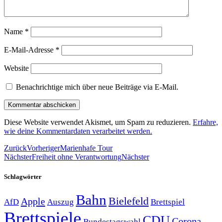
Name
*
E-Mail-Adresse
*
Website
Benachrichtige mich über neue Beiträge via E-Mail.
Diese Website verwendet Akismet, um Spam zu reduzieren.
Erfahre,
wie deine Kommentardaten verarbeitet werden.
Zurück
Vorheriger
Marienhafe Tour
Nächster
Freiheit ohne Verantwortung
Nächster
Schlagwörter
Bahn
Bielefeld
Apple
Auszug
AfD
Brettspiel
Brettspiele
CDU
Corona-
Bundestagswahl