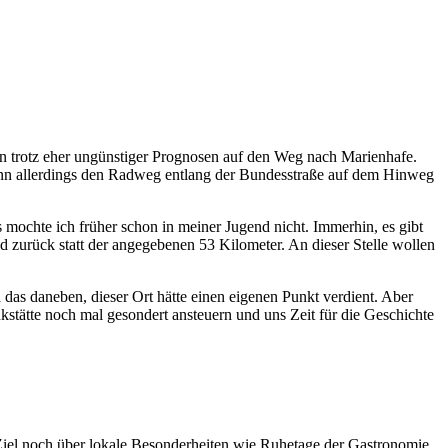
n trotz eher ungünstiger Prognosen auf den Weg nach Marienhafe.
ann allerdings den Radweg entlang der Bundesstraße auf dem Hinweg
 mochte ich früher schon in meiner Jugend nicht. Immerhin, es gibt
zurück statt der angegebenen 53 Kilometer. An dieser Stelle wollen
as daneben, dieser Ort hätte einen eigenen Punkt verdient. Aber
stätte noch mal gesondert ansteuern und uns Zeit für die Geschichte
Ziel noch über lokale Besonderheiten wie Ruhetage der Gastronomie.