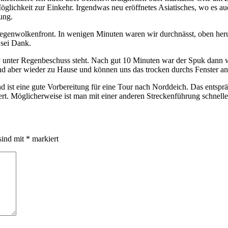
 Möglichkeit zur Einkehr. Irgendwas neu eröffnetes Asiatisches, wo e
ung.
genwolkenfront. In wenigen Minuten waren wir durchnässt, oben herum
 sei Dank.
y unter Regenbeschuss steht. Nach gut 10 Minuten war der Spuk dann w
nd aber wieder zu Hause und können uns das trocken durchs Fenster a
nd ist eine gute Vorbereitung für eine Tour nach Norddeich. Das ents
siert. Möglicherweise ist man mit einer anderen Streckenführung schne
sind mit
*
markiert