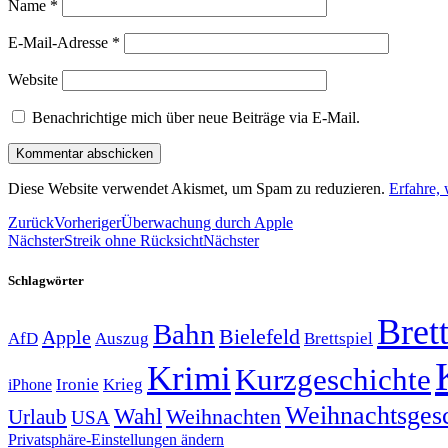
Name
*
E-Mail-Adresse
*
Website
Benachrichtige mich über neue Beiträge via E-Mail.
Diese Website verwendet Akismet, um Spam zu reduzieren.
Erfahre,
Zurück
Vorheriger
Überwachung durch Apple
Nächster
Streik ohne Rücksicht
Nächster
Schlagwörter
Brett
Bahn
Bielefeld
Apple
Auszug
AfD
Brettspiel
Krimi
Kurzgeschichte
Krieg
Ironie
iPhone
Weihnachtsges
Wahl
Weihnachten
Urlaub
USA
Privatsphäre-Einstellungen ändern