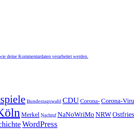
 wie deine Kommentardaten verarbeitet werden.
spiele
CDU
Corona-Viru
Corona-
Bundestagswahl
Köln
NRW
Ostfrie
NaNoWriMo
Merkel
Nachruf
WordPress
chichte