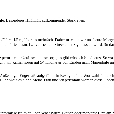
afe. Besonderes Highlight aufkommender Starkregen.
bs-Fahrrad-Regel bereits mehrfach. Daher machten wir uns heute Morge
ähre Pünte diesmal zu vermeiden. Streckenmäßig mussten wir dafür d
 permanente Geräuschkulisse sorgt, es gibt wirklich Schöneres. So was
ht, wir kamen sogar auf 54 Kilometer von Emden nach Marienhafe und 
ußenlager Engerhafe aufgeführt. In Bezug auf die Wortwahl finde ich d
. Ich weiß es nicht. Meine Frau und ich jedenfalls werden diese Gedenk
er informiere ich mich über Sehenswürdigkeiten oder markante Orte am 