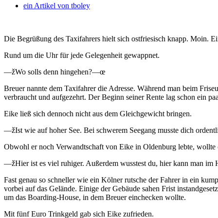
ein Artikel von
tboley
Die Begrüßung des Taxifahrers hielt sich ostfriesisch knapp. Moin. 
Rund um die Uhr für jede Gelegenheit gewappnet.
—žWo solls denn hingehen?—œ
Breuer nannte dem Taxifahrer die Adresse. Während man beim Friseur 
verbraucht und aufgezehrt. Der Beginn seiner Rente lag schon ein pa
Eike ließ sich dennoch nicht aus dem Gleichgewicht bringen.
—žIst wie auf hoher See. Bei schwerem Seegang musste dich ordentlich
Obwohl er noch Verwandtschaft von Eike in Oldenburg lebte, wollte 
—žHier ist es viel ruhiger. Außerdem wusstest du, hier kann man i
Fast genau so schneller wie ein Kölner rutsche der Fahrer in ein kum
vorbei auf das Gelände. Einige der Gebäude sahen Frist instandgesetz
um das Boarding-House, in dem Breuer einchecken wollte.
Mit fünf Euro Trinkgeld gab sich Eike zufrieden.