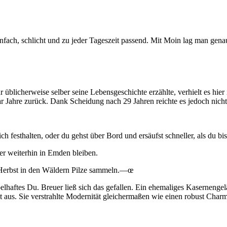
Einfach, schlicht und zu jeder Tageszeit passend. Mit Moin lag man ge
üblicherweise selber seine Lebensgeschichte erzählte, verhielt es hier
ar Jahre zurück. Dank Scheidung nach 29 Jahren reichte es jedoch nic
 festhalten, oder du gehst über Bord und ersäufst schneller, als du bi
er weiterhin in Emden bleiben.
m Herbst in den Wäldern Pilze sammeln.—œ
pelhaftes Du. Breuer ließ sich das gefallen. Ein ehemaliges Kasernenge
t aus. Sie verstrahlte Modernität gleichermaßen wie einen robust Charm