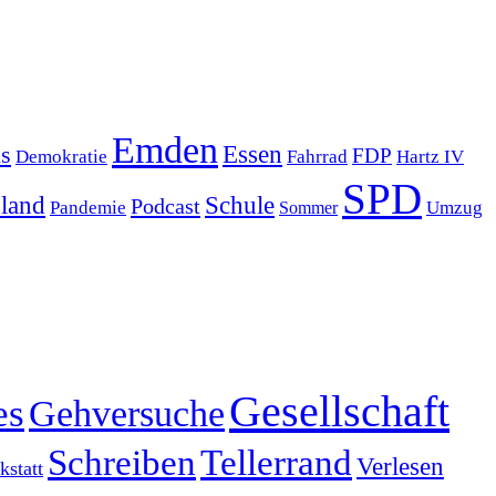
Emden
s
Essen
FDP
Demokratie
Hartz IV
Fahrrad
SPD
sland
Schule
Podcast
Pandemie
Sommer
Umzug
Gesellschaft
es
Gehversuche
Schreiben
Tellerrand
Verlesen
statt