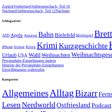
Zurück
Vorheriger
Ostfriesenschach, Teil 10
Nächster
Ostfriesenschach, Teil 12
Nächster
Schlagwörter
Brett
Bahn
Bielefeld
Apple
Auszug
AfD
Brettspiel
Krimi
Kurzgeschichte
Krieg
Ironie
iPhone
Weihnachtsges
Wahl
Weihnachten
Urlaub
USA
Privatsphäre-Einstellungen ändern
Historie der Privatsphäre-Einstellungen
Einwilligungen widerrufen
Kategorien
Alltag
Allgemeines
Bizarr
Fern
Lesen
Nerdworld
Ostfriesland
Podcast