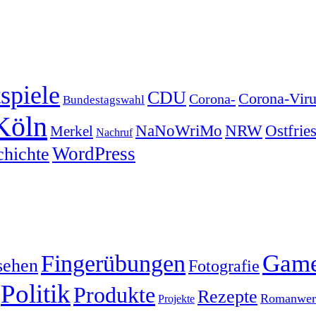
spiele
CDU
Corona-Viru
Corona-
Bundestagswahl
Köln
NRW
Ostfrie
NaNoWriMo
Merkel
Nachruf
WordPress
chichte
Gam
Fingerübungen
sehen
Fotografie
Politik
Produkte
Rezepte
Romanwerk
Projekte