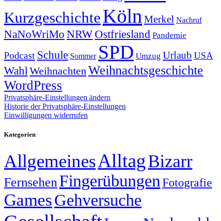
Köln
Kurzgeschichte
Merkel
Nachruf
NRW
Ostfriesland
NaNoWriMo
Pandemie
SPD
Schule
Urlaub
Podcast
USA
Sommer
Umzug
Weihnachtsgeschichte
Wahl
Weihnachten
WordPress
Privatsphäre-Einstellungen ändern
Historie der Privatsphäre-Einstellungen
Einwilligungen widerrufen
Kategorien
Alltag
Allgemeines
Bizarr
Fingerübungen
Fernsehen
Fotografie
Games
Gehversuche