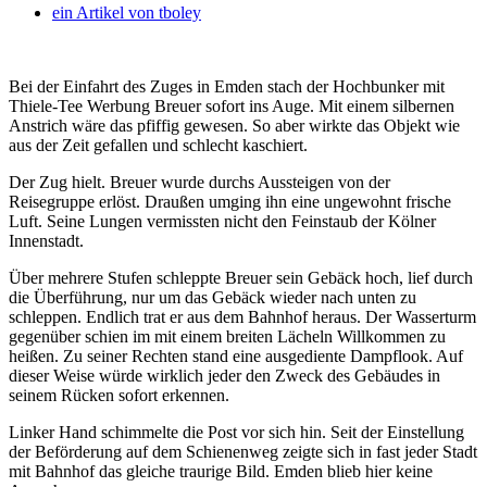
ein Artikel von
tboley
Bei der Einfahrt des Zuges in Emden stach der Hochbunker mit
Thiele-Tee Werbung Breuer sofort ins Auge. Mit einem silbernen
Anstrich wäre das pfiffig gewesen. So aber wirkte das Objekt wie
aus der Zeit gefallen und schlecht kaschiert.
Der Zug hielt. Breuer wurde durchs Aussteigen von der
Reisegruppe erlöst. Draußen umging ihn eine ungewohnt frische
Luft. Seine Lungen vermissten nicht den Feinstaub der Kölner
Innenstadt.
Über mehrere Stufen schleppte Breuer sein Gebäck hoch, lief durch
die Überführung, nur um das Gebäck wieder nach unten zu
schleppen. Endlich trat er aus dem Bahnhof heraus. Der Wasserturm
gegenüber schien im mit einem breiten Lächeln Willkommen zu
heißen. Zu seiner Rechten stand eine ausgediente Dampflook. Auf
dieser Weise würde wirklich jeder den Zweck des Gebäudes in
seinem Rücken sofort erkennen.
Linker Hand schimmelte die Post vor sich hin. Seit der Einstellung
der Beförderung auf dem Schienenweg zeigte sich in fast jeder Stadt
mit Bahnhof das gleiche traurige Bild. Emden blieb hier keine