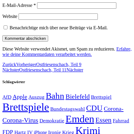
E-Mail-Adresse
*
Website
Benachrichtige mich über neue Beiträge via E-Mail.
Diese Website verwendet Akismet, um Spam zu reduzieren.
Erfahre,
wie deine Kommentardaten verarbeitet werden.
Zurück
Vorheriger
Ostfriesenschach, Teil 9
Nächster
Ostfriesenschach, Teil 11
Nächster
Schlagwörter
Bahn
Bielefeld
Apple
Auszug
AfD
Brettspiel
Brettspiele
CDU
Corona-
Bundestagswahl
Emden
Corona-Virus
Essen
Demokratie
Fahrrad
Krimi
FDP
Hartz IV
Krieg
Ironie
iPhone