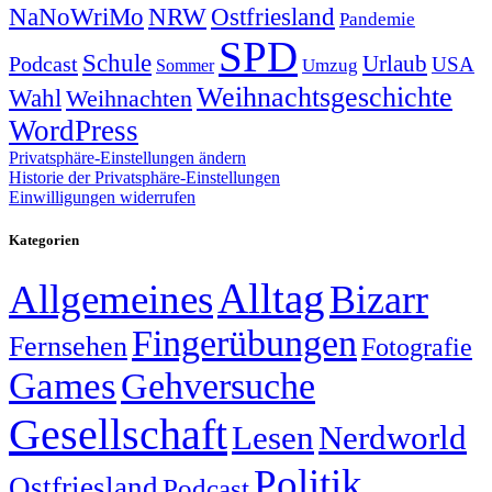
NRW
Ostfriesland
NaNoWriMo
Pandemie
SPD
Schule
Urlaub
Podcast
USA
Sommer
Umzug
Weihnachtsgeschichte
Wahl
Weihnachten
WordPress
Privatsphäre-Einstellungen ändern
Historie der Privatsphäre-Einstellungen
Einwilligungen widerrufen
Kategorien
Alltag
Allgemeines
Bizarr
Fingerübungen
Fernsehen
Fotografie
Games
Gehversuche
Gesellschaft
Lesen
Nerdworld
Politik
Ostfriesland
Podcast