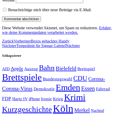
Website
Benachrichtige mich über neue Beiträge via E-Mail.
Diese Website verwendet Akismet, um Spam zu reduzieren.
Erfahre,
wie deine Kommentardaten verarbeitet werden.
Zurück
Vorheriger
Bezos gehacktes Handy
Nächster
Tempolimit für Sigmar Gabriel
Nächster
Schlagwörter
Bahn
Bielefeld
Apple
Auszug
AfD
Brettspiel
Brettspiele
CDU
Corona-
Bundestagswahl
Emden
Corona-Virus
Essen
Demokratie
Fahrrad
Krimi
FDP
Hartz IV
Krieg
Ironie
iPhone
Köln
Kurzgeschichte
Merkel
Nachruf