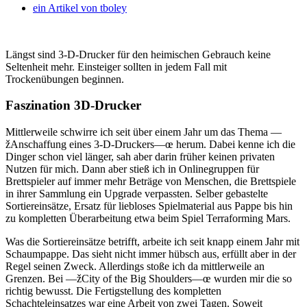
ein Artikel von
tboley
Längst sind 3-D-Drucker für den heimischen Gebrauch keine
Seltenheit mehr. Einsteiger sollten in jedem Fall mit
Trockenübungen beginnen.
Faszination 3D-Drucker
Mittlerweile schwirre ich seit über einem Jahr um das Thema —
žAnschaffung eines 3-D-Druckers—œ herum. Dabei kenne ich die
Dinger schon viel länger, sah aber darin früher keinen privaten
Nutzen für mich. Dann aber stieß ich in Onlinegruppen für
Brettspieler auf immer mehr Beträge von Menschen, die Brettspiele
in ihrer Sammlung ein Upgrade verpassten. Selber gebastelte
Sortiereinsätze, Ersatz für liebloses Spielmaterial aus Pappe bis hin
zu kompletten Überarbeitung etwa beim Spiel Terraforming Mars.
Was die Sortiereinsätze betrifft, arbeite ich seit knapp einem Jahr mit
Schaumpappe. Das sieht nicht immer hübsch aus, erfüllt aber in der
Regel seinen Zweck. Allerdings stoße ich da mittlerweile an
Grenzen. Bei —žCity of the Big Shoulders—œ wurden mir die so
richtig bewusst. Die Fertigstellung des kompletten
Schachteleinsatzes war eine Arbeit von zwei Tagen. Soweit