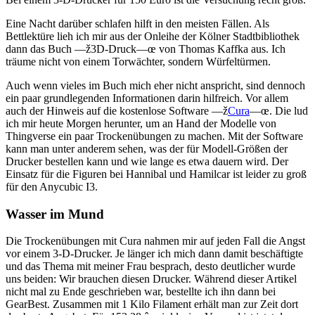
Eine Nacht darüber schlafen hilft in den meisten Fällen. Als
Bettlektüre lieh ich mir aus der Onleihe der Kölner Stadtbibliothek
dann das Buch —ž3D-Druck—œ von Thomas Kaffka aus. Ich
träume nicht von einem Torwächter, sondern Würfeltürmen.
Auch wenn vieles im Buch mich eher nicht anspricht, sind dennoch
ein paar grundlegenden Informationen darin hilfreich. Vor allem
auch der Hinweis auf die kostenlose Software —ž
Cura
—œ. Die lud
ich mir heute Morgen herunter, um an Hand der Modelle von
Thingverse ein paar Trockenübungen zu machen. Mit der Software
kann man unter anderem sehen, was der für Modell-Größen der
Drucker bestellen kann und wie lange es etwa dauern wird. Der
Einsatz für die Figuren bei Hannibal und Hamilcar ist leider zu groß
für den Anycubic I3.
Wasser im Mund
Die Trockenübungen mit Cura nahmen mir auf jeden Fall die Angst
vor einem 3-D-Drucker. Je länger ich mich dann damit beschäftigte
und das Thema mit meiner Frau besprach, desto deutlicher wurde
uns beiden: Wir brauchen diesen Drucker. Während dieser Artikel
nicht mal zu Ende geschrieben war, bestellte ich ihn dann bei
GearBest. Zusammen mit 1 Kilo Filament erhält man zur Zeit dort