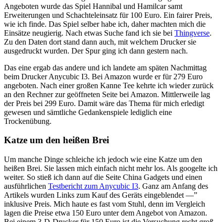
Angeboten wurde das Spiel Hannibal und Hamilcar samt
Erweiterungen und Schachteleinsatz für 100 Euro. Ein fairer Preis,
wie ich finde. Das Spiel selber habe ich, daher machten mich die
Einsätze neugierig. Nach etwas Suche fand ich sie bei
Thingverse
.
Zu den Daten dort stand dann auch, mit welchem Drucker sie
ausgedruckt wurden. Der Spur ging ich dann gestern nach.
Das eine ergab das andere und ich landete am späten Nachmittag
beim Drucker Anycubic I3. Bei Amazon wurde er für 279 Euro
angeboten. Nach einer großen Kanne Tee kehrte ich wieder zurück
an den Rechner zur geöffneten Seite bei Amazon. Mittlerweile lag
der Preis bei 299 Euro. Damit wäre das Thema für mich erledigt
gewesen und sämtliche Gedankenspiele lediglich eine
Trockenübung.
Katze um den heißen Brei
Um manche Dinge schleiche ich jedoch wie eine Katze um den
heißen Brei. Sie lassen mich einfach nicht mehr los. Als googelte ich
weiter. So stieß ich dann auf die Seite China Gadgets und einen
ausführlichen
Testbericht zum Anycubic I3
. Ganz am Anfang des
Artikels wurden Links zum Kauf des Geräts eingeblendet —”
inklusive Preis. Mich haute es fast vom Stuhl, denn im Vergleich
lagen die Preise etwa 150 Euro unter dem Angebot von Amazon.
Bei einem 3-D-Drucker für 150 Euro ist die Versuchung recht groß.