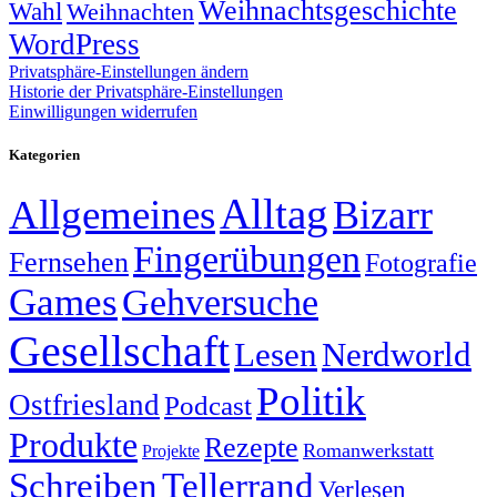
Weihnachtsgeschichte
Wahl
Weihnachten
WordPress
Privatsphäre-Einstellungen ändern
Historie der Privatsphäre-Einstellungen
Einwilligungen widerrufen
Kategorien
Alltag
Allgemeines
Bizarr
Fingerübungen
Fernsehen
Fotografie
Games
Gehversuche
Gesellschaft
Lesen
Nerdworld
Politik
Ostfriesland
Podcast
Produkte
Rezepte
Romanwerkstatt
Projekte
Schreiben
Tellerrand
Verlesen