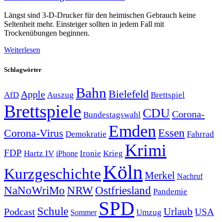
Längst sind 3-D-Drucker für den heimischen Gebrauch keine
Seltenheit mehr. Einsteiger sollten in jedem Fall mit
Trockenübungen beginnen.
Weiterlesen
Schlagwörter
Bahn
Bielefeld
Apple
Auszug
AfD
Brettspiel
Brettspiele
CDU
Corona-
Bundestagswahl
Emden
Corona-Virus
Essen
Demokratie
Fahrrad
Krimi
FDP
Hartz IV
Krieg
Ironie
iPhone
Köln
Kurzgeschichte
Merkel
Nachruf
NRW
Ostfriesland
NaNoWriMo
Pandemie
SPD
Schule
Urlaub
Podcast
USA
Sommer
Umzug