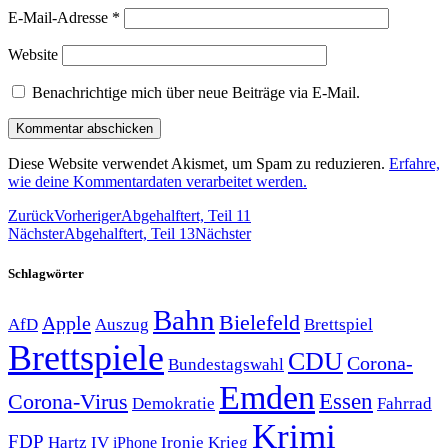
E-Mail-Adresse
*
Website
Benachrichtige mich über neue Beiträge via E-Mail.
Diese Website verwendet Akismet, um Spam zu reduzieren.
Erfahre,
wie deine Kommentardaten verarbeitet werden.
Zurück
Vorheriger
Abgehalftert, Teil 11
Nächster
Abgehalftert, Teil 13
Nächster
Schlagwörter
Bahn
Bielefeld
Apple
Auszug
AfD
Brettspiel
Brettspiele
CDU
Corona-
Bundestagswahl
Emden
Corona-Virus
Essen
Demokratie
Fahrrad
Krimi
FDP
Hartz IV
Krieg
Ironie
iPhone