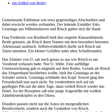
ein Artikel von
tboley
Gemeinsame Erlebnisse wie etwa gegenseitiges Abschreiben und
dabei erwischt werden verbanden. Der leitende Ermittler Aiko
Gruisinga aus Wilhelmshaven und Rösch gaben sich die Hand.
Frau Freiherrin von Boekhoff hieß ihre empörte Klassenlehrerin.
Beide grinsten, als Rösch ihren Namen mit dem besonders betonten
Adelszusatz ausbrach. Selbstverständlich durfte sich Rösch am
Tatort umsehen. Ein kleiner Gefallen unter alten Schulfreunden.
Das Zimmer von O. sah noch genau so aus wie Rösch es am
Vorabend verlassen hatte. Nur O. fehlte. Eine auffällige
Umrisszeichnung gab es nirgends auf dem Boden. Gerade als Rösch
das Absperrband hochheben wollte, hielt ihn Gruisinga an der
Schulter zurück. Gruisinga schüttelte den Kopf. Soweit ging ihre
Freundschaft nun auch nicht. Sie verabredeten sich auf ein
gepflegtes Pils auf die alten Tage, dann verließ Rösch wieder das
Hotel. An der Rezeption saß eine junge Angestellte mit weißen
Zahnbürstenköpfen in den Ohren.
Draußen passten nicht nur die Autos im morgendlichen
Berufsverkehr, sondern auch die Gedanken von Rösch.