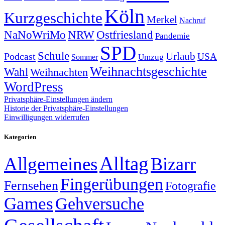
Köln
Kurzgeschichte
Merkel
Nachruf
NRW
Ostfriesland
NaNoWriMo
Pandemie
SPD
Schule
Urlaub
Podcast
USA
Sommer
Umzug
Weihnachtsgeschichte
Wahl
Weihnachten
WordPress
Privatsphäre-Einstellungen ändern
Historie der Privatsphäre-Einstellungen
Einwilligungen widerrufen
Kategorien
Alltag
Allgemeines
Bizarr
Fingerübungen
Fernsehen
Fotografie
Games
Gehversuche