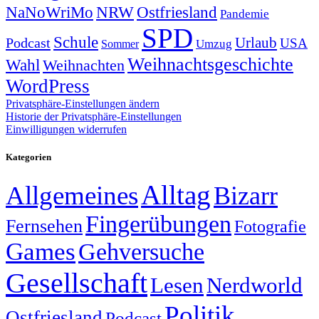
NRW
Ostfriesland
NaNoWriMo
Pandemie
SPD
Schule
Urlaub
Podcast
USA
Sommer
Umzug
Weihnachtsgeschichte
Wahl
Weihnachten
WordPress
Privatsphäre-Einstellungen ändern
Historie der Privatsphäre-Einstellungen
Einwilligungen widerrufen
Kategorien
Alltag
Allgemeines
Bizarr
Fingerübungen
Fernsehen
Fotografie
Games
Gehversuche
Gesellschaft
Lesen
Nerdworld
Politik
Ostfriesland
Podcast