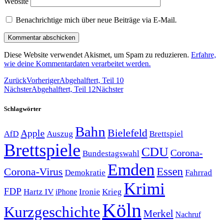
Website
Benachrichtige mich über neue Beiträge via E-Mail.
Diese Website verwendet Akismet, um Spam zu reduzieren.
Erfahre,
wie deine Kommentardaten verarbeitet werden.
Zurück
Vorheriger
Abgehalftert, Teil 10
Nächster
Abgehalftert, Teil 12
Nächster
Schlagwörter
Bahn
Bielefeld
Apple
Auszug
AfD
Brettspiel
Brettspiele
CDU
Corona-
Bundestagswahl
Emden
Corona-Virus
Essen
Demokratie
Fahrrad
Krimi
FDP
Hartz IV
Krieg
Ironie
iPhone
Köln
Kurzgeschichte
Merkel
Nachruf