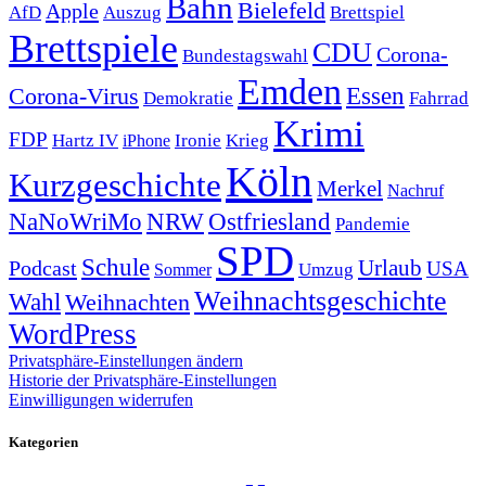
Bahn
Bielefeld
Apple
Auszug
AfD
Brettspiel
Brettspiele
CDU
Corona-
Bundestagswahl
Emden
Corona-Virus
Essen
Demokratie
Fahrrad
Krimi
FDP
Hartz IV
Krieg
Ironie
iPhone
Köln
Kurzgeschichte
Merkel
Nachruf
NRW
Ostfriesland
NaNoWriMo
Pandemie
SPD
Schule
Urlaub
Podcast
USA
Sommer
Umzug
Weihnachtsgeschichte
Wahl
Weihnachten
WordPress
Privatsphäre-Einstellungen ändern
Historie der Privatsphäre-Einstellungen
Einwilligungen widerrufen
Kategorien