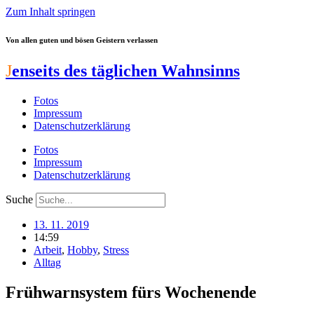
Zum Inhalt springen
Von allen guten und bösen Geistern verlassen
J
enseits des täglichen Wahnsinns
Fotos
Impressum
Datenschutzerklärung
Fotos
Impressum
Datenschutzerklärung
Suche
13. 11. 2019
14:59
Arbeit
,
Hobby
,
Stress
Alltag
Frühwarnsystem fürs Wochenende