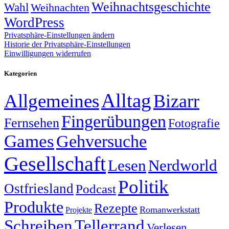
Weihnachtsgeschichte
Wahl
Weihnachten
WordPress
Privatsphäre-Einstellungen ändern
Historie der Privatsphäre-Einstellungen
Einwilligungen widerrufen
Kategorien
Alltag
Allgemeines
Bizarr
Fingerübungen
Fernsehen
Fotografie
Games
Gehversuche
Gesellschaft
Lesen
Nerdworld
Politik
Ostfriesland
Podcast
Produkte
Rezepte
Romanwerkstatt
Projekte
Schreiben
Tellerrand
Verlesen