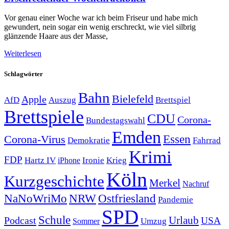
Vor genau einer Woche war ich beim Friseur und habe mich
gewundert, nein sogar ein wenig erschreckt, wie viel silbrig
glänzende Haare aus der Masse,
Weiterlesen
Schlagwörter
Bahn
Bielefeld
Apple
Auszug
AfD
Brettspiel
Brettspiele
CDU
Corona-
Bundestagswahl
Emden
Corona-Virus
Essen
Demokratie
Fahrrad
Krimi
FDP
Hartz IV
Krieg
Ironie
iPhone
Köln
Kurzgeschichte
Merkel
Nachruf
NRW
Ostfriesland
NaNoWriMo
Pandemie
SPD
Schule
Urlaub
Podcast
USA
Sommer
Umzug