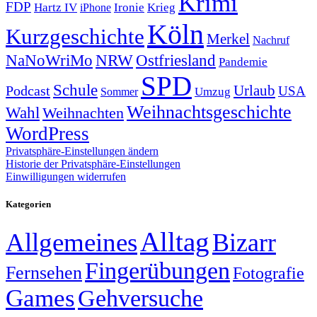
Krimi
FDP
Hartz IV
Krieg
Ironie
iPhone
Köln
Kurzgeschichte
Merkel
Nachruf
NRW
Ostfriesland
NaNoWriMo
Pandemie
SPD
Schule
Urlaub
Podcast
USA
Sommer
Umzug
Weihnachtsgeschichte
Wahl
Weihnachten
WordPress
Privatsphäre-Einstellungen ändern
Historie der Privatsphäre-Einstellungen
Einwilligungen widerrufen
Kategorien
Alltag
Allgemeines
Bizarr
Fingerübungen
Fernsehen
Fotografie
Games
Gehversuche