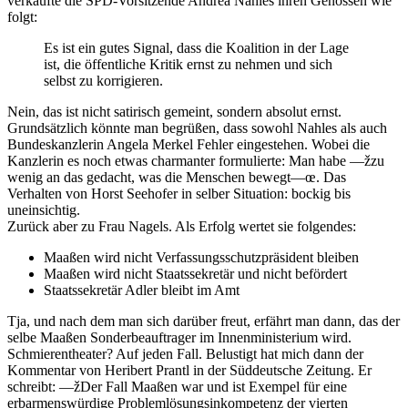
verkaufte die SPD-Vorsitzende Andrea Nahles ihren Genossen wie
folgt:
Es ist ein gutes Signal, dass die Koalition in der Lage
ist, die öffentliche Kritik ernst zu nehmen und sich
selbst zu korrigieren.
Nein, das ist nicht satirisch gemeint, sondern absolut ernst.
Grundsätzlich könnte man begrüßen, dass sowohl Nahles als auch
Bundeskanzlerin Angela Merkel Fehler eingestehen. Wobei die
Kanzlerin es noch etwas charmanter formulierte: Man habe —žzu
wenig an das gedacht, was die Menschen bewegt—œ. Das
Verhalten von Horst Seehofer in selber Situation: bockig bis
uneinsichtig.
Zurück aber zu Frau Nagels. Als Erfolg wertet sie folgendes:
Maaßen wird nicht Verfassungsschutzpräsident bleiben
Maaßen wird nicht Staatssekretär und nicht befördert
Staatssekretär Adler bleibt im Amt
Tja, und nach dem man sich darüber freut, erfährt man dann, das der
selbe Maaßen Sonderbeauftrager im Innenministerium wird.
Schmierentheater? Auf jeden Fall. Belustigt hat mich dann der
Kommentar von Heribert Prantl in der Süddeutsche Zeitung. Er
schreibt: —žDer Fall Maaßen war und ist Exempel für eine
erbarmenswürdige Problemlösungsinkompetenz der vierten