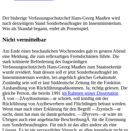
Der bisherige Verfassungsschutzchef Hans-Georg Maaßen wird
nach derzeitigem Stand Sonderbeauftragter im Innenministerium.
Was als Skandal begann, endet als Possenspiel.
Nicht vermittelbar
Am Ende eines beschaulichen Wochenendes gab es gestern Abend
eine Meldung, die zum reflexartigen Fremdschämen führte. Die
stark kritisierte Beförderung des fragwürdigen
Verfassungsschutzchefs Hans-Georg Maaßen zum Staatssekretär
wurde revidiert. Statt dessen soll er jetzt Sonderbeauftragter im
Innenministerium werden, bei angeblich gleicher Gehaltsstufe.
Zuständig sein soll er laut Süddeutsche Zeitung für die Funktion
Aushandlung von Rückführungsabkommen. Ja, richtig gelesen. Die
gleiche Person, die bereits 1991 i
m Rahmen seiner Dissertation
Â von —žAsyltourismus—œ schrieb, soll künftig mit der
Rückführung von Asylbewerbern und Flüchtlingen betraut werden.
Wenn man nach einer Erklärung für den Begriff —žzynisch—œ
sucht, dann hat man sie damit gefunden. —žPervers—œ wäre im
Übrigen auch eine angebrachte BeschreibungÂ für die Ernennung
zum Sonderbeauftragten. Für mich ist das alles andere als eine
Lösung. Es ist ein verzweifelter Versuch, es allen irgendwie recht zu