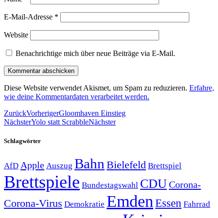
E-Mail-Adresse
*
Website
Benachrichtige mich über neue Beiträge via E-Mail.
Diese Website verwendet Akismet, um Spam zu reduzieren.
Erfahre,
wie deine Kommentardaten verarbeitet werden.
Zurück
Vorheriger
Gloomhaven Einstieg
Nächster
Yolo statt Scrabble
Nächster
Schlagwörter
Bahn
Bielefeld
Apple
Auszug
AfD
Brettspiel
Brettspiele
CDU
Corona-
Bundestagswahl
Emden
Corona-Virus
Essen
Demokratie
Fahrrad