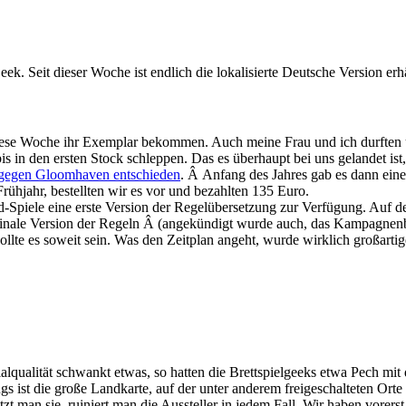
 Seit dieser Woche ist endlich die lokalisierte Deutsche Version erhä
iese Woche ihr Exemplar bekommen. Auch meine Frau und ich durften u
bis in den ersten Stock schleppen. Das es überhaupt bei uns gelandet 
gegen Gloomhaven entschieden
. Â Anfang des Jahres gab es dann ein
Frühjahr, bestellten wir es vor und bezahlten 135 Euro.
d-Spiele eine erste Version der Regelübersetzung zur Verfügung. Auf 
finale Version der Regeln Â (angekündigt wurde auch, das Kampagnenb
te es soweit sein. Was den Zeitplan angeht, wurde wirklich großartiges
alqualität schwankt etwas, so hatten die Brettspielgeeks etwa Pech mit 
s ist die große Landkarte, auf der unter anderem freigeschalteten Ort
utzt man sie, ruiniert man die Aussteller in jedem Fall. Wir haben vore