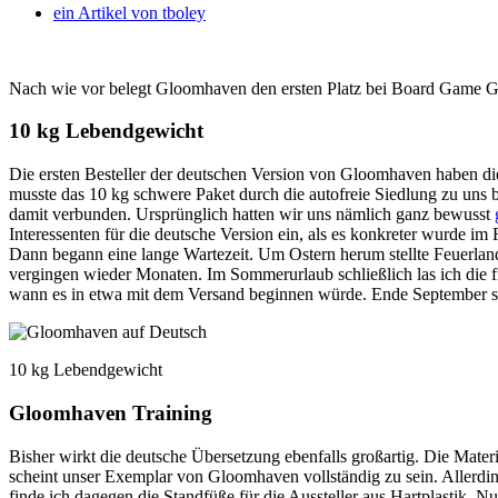
ein Artikel von
tboley
Nach wie vor belegt Gloomhaven den ersten Platz bei Board Game Geek.
10 kg Lebendgewicht
Die ersten Besteller der deutschen Version von Gloomhaven haben d
musste das 10 kg schwere Paket durch die autofreie Siedlung zu uns 
damit verbunden. Ursprünglich hatten wir uns nämlich ganz bewusst
Interessenten für die deutsche Version ein, als es konkreter wurde im 
Dann begann eine lange Wartezeit. Um Ostern herum stellte Feuerlan
vergingen wieder Monaten. Im Sommerurlaub schließlich las ich die 
wann es in etwa mit dem Versand beginnen würde. Ende September soll
10 kg Lebendgewicht
Gloomhaven Training
Bisher wirkt die deutsche Übersetzung ebenfalls großartig. Die Materi
scheint unser Exemplar von Gloomhaven vollständig zu sein. Allerding
finde ich dagegen die Standfüße für die Aussteller aus Hartplastik. N