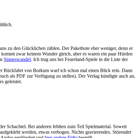
ltlich.
ns zu den Glücklichen zählen. Der Paketbote eher weniger, denn er
ist, kommt zwar keinem Wunder gleich, aber es waren ein paar Hürden
en
Sinneswandel
. Ich trug uns bei Feuerland-Spiele in die Liste der
der Rückfahrt von Borkum warf ich schon mal einen Blick rein. Dann
uch als PDF zur Verfügung zu stellen). Der Verlag kündigte auch an,
 geleistet.
der Schachtel. Bei anderen fehlten zum Teil Spielmaterial. Soweit
e aufgeklebt werden, etwas verbogen. Nichts gravierendes. Störender
rst Andor geplündert und
hier andere Füße
bestellt.