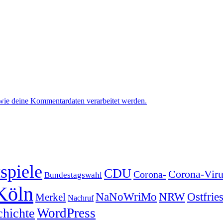
 wie deine Kommentardaten verarbeitet werden.
spiele
CDU
Corona-Viru
Corona-
Bundestagswahl
Köln
NRW
Ostfrie
NaNoWriMo
Merkel
Nachruf
WordPress
chichte