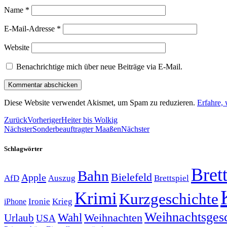
Name
*
E-Mail-Adresse
*
Website
Benachrichtige mich über neue Beiträge via E-Mail.
Diese Website verwendet Akismet, um Spam zu reduzieren.
Erfahre,
Zurück
Vorheriger
Heiter bis Wolkig
Nächster
Sonderbeauftragter Maaßen
Nächster
Schlagwörter
Brett
Bahn
Bielefeld
Apple
Auszug
AfD
Brettspiel
Krimi
Kurzgeschichte
Krieg
Ironie
iPhone
Weihnachtsges
Wahl
Weihnachten
Urlaub
USA