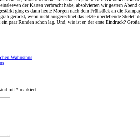
einsleeven der Karten verbracht habe, absolvierten wir gestern Abend 
estärkt ging es dann heute Morgen nach dem Frühstück an die Kampagn
ab gerockt, wenn nicht ausgerechnet das letzte überlebende Skelett do
it ein paar Runden schon lag. Und, wie ist er, der erste Eindruck? G
glichen Wahnsinns
ns
sind mit
*
markiert