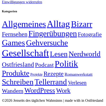
Einwilligungen widerrufen
Kategorien
Alltag
Allgemeines
Bizarr
Fingerübungen
Fernsehen
Fotografie
Games
Gehversuche
Gesellschaft
Lesen
Nerdworld
Politik
Ostfriesland
Podcast
Produkte
Rezepte
Romanwerkstatt
Projekte
Schreiben
Tellerrand
Verlesen
WordPress
Work
Wandern
©2026 Jenseits des täglichen Wahnsinns | made with
in Ostfriesland