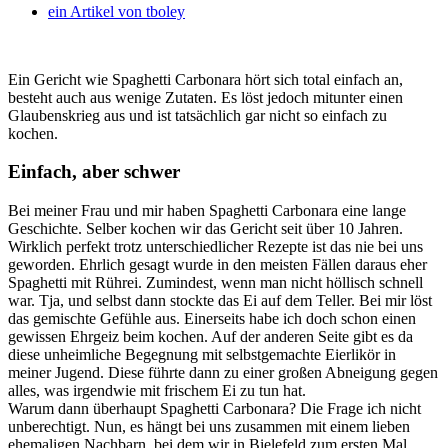
ein Artikel von
tboley
Ein Gericht wie Spaghetti Carbonara hört sich total einfach an,
besteht auch aus wenige Zutaten. Es löst jedoch mitunter einen
Glaubenskrieg aus und ist tatsächlich gar nicht so einfach zu
kochen.
Einfach, aber schwer
Bei meiner Frau und mir haben Spaghetti Carbonara eine lange
Geschichte. Selber kochen wir das Gericht seit über 10 Jahren.
Wirklich perfekt trotz unterschiedlicher Rezepte ist das nie bei uns
geworden. Ehrlich gesagt wurde in den meisten Fällen daraus eher
Spaghetti mit Rührei. Zumindest, wenn man nicht höllisch schnell
war. Tja, und selbst dann stockte das Ei auf dem Teller. Bei mir löst
das gemischte Gefühle aus. Einerseits habe ich doch schon einen
gewissen Ehrgeiz beim kochen. Auf der anderen Seite gibt es da
diese unheimliche Begegnung mit selbstgemachte Eierlikör in
meiner Jugend. Diese führte dann zu einer großen Abneigung gegen
alles, was irgendwie mit frischem Ei zu tun hat.
Warum dann überhaupt Spaghetti Carbonara? Die Frage ich nicht
unberechtigt. Nun, es hängt bei uns zusammen mit einem lieben
ehemaligen Nachbarn, bei dem wir in Bielefeld zum ersten Mal