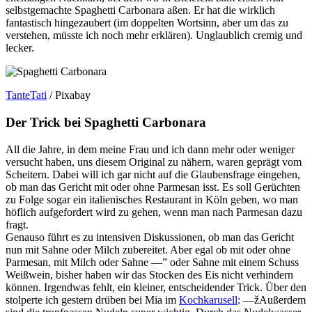
selbstgemachte Spaghetti Carbonara aßen. Er hat die wirklich
fantastisch hingezaubert (im doppelten Wortsinn, aber um das zu
verstehen, müsste ich noch mehr erklären). Unglaublich cremig und
lecker.
TanteTati
/ Pixabay
Der Trick bei Spaghetti Carbonara
All die Jahre, in dem meine Frau und ich dann mehr oder weniger
versucht haben, uns diesem Original zu nähern, waren geprägt vom
Scheitern. Dabei will ich gar nicht auf die Glaubensfrage eingehen,
ob man das Gericht mit oder ohne Parmesan isst. Es soll Gerüchten
zu Folge sogar ein italienisches Restaurant in Köln geben, wo man
höflich aufgefordert wird zu gehen, wenn man nach Parmesan dazu
fragt.
Genauso führt es zu intensiven Diskussionen, ob man das Gericht
nun mit Sahne oder Milch zubereitet. Aber egal ob mit oder ohne
Parmesan, mit Milch oder Sahne —” oder Sahne mit einem Schuss
Weißwein, bisher haben wir das Stocken des Eis nicht verhindern
können. Irgendwas fehlt, ein kleiner, entscheidender Trick. Über den
stolperte ich gestern drüben bei Mia im
Kochkarusell
: —žAußerdem