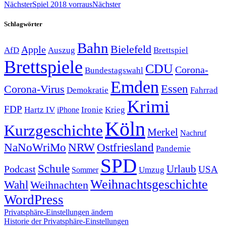
Nächster
Spiel 2018 vorraus
Nächster
Schlagwörter
Bahn
Bielefeld
Apple
Auszug
AfD
Brettspiel
Brettspiele
CDU
Corona-
Bundestagswahl
Emden
Corona-Virus
Essen
Demokratie
Fahrrad
Krimi
FDP
Hartz IV
Krieg
Ironie
iPhone
Köln
Kurzgeschichte
Merkel
Nachruf
NRW
Ostfriesland
NaNoWriMo
Pandemie
SPD
Schule
Urlaub
Podcast
USA
Sommer
Umzug
Weihnachtsgeschichte
Wahl
Weihnachten
WordPress
Privatsphäre-Einstellungen ändern
Historie der Privatsphäre-Einstellungen