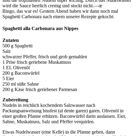
sind die tropfnassen Nudeln super wichtig. Durch das Nudelwasser
wird die Sauce herrlich cremig und stockt nicht.—œ
Bingo, das war es! Gestern Abend haben wir dann noch mal
Spaghetti Carbonara nach einem unserer Rezepte gekocht:
Spaghetti alla Carbonara aus Nippes
Zutaten
500 g Spaghetti
Salz
schwarzer Pfeffer, frisch und grob gemahlen
1 Prise frisch geriebene Muskatnuss
1 EL Olivenöl
200 g Baconwürfel
5 Eier
250 ml süße Sahne
200 g Käse frisch geriebener Parmesan
Zubereitung
Nudeln in reichlich kochendem Salzwasser nach
Packungsanweisung bissfest (al dente garen) garen. Olivenöl in
einer großen Pfanne erhitzen. Baconwürfel darin auslassen. Eier,
Sahne, Muskatnuss, Salz und Pfeffer verquirlen.
Etwas Nudelwasser (eine Kelle) in die Pfanne geben, dann