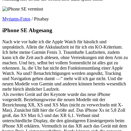
Myriams-Fotos
/ Pixabay
iPhone SE Abgesang
Nach wie vor halte ich die Apple Watch für hässlich und
unpraktisch. Allein die Akkulaufzeit ist für ich ein KO-Kriterium.
Ich liebe meine Garmin Fenix 3. Traumhafte Laufzeiten, zudem
kann ich die Zeit auch ablesen, ohne Verrenkungen mit dem Arm zu
machen. Und hey, selbst bei vollem Sonnenlicht ist alles gut zu
erkennen. Ja, die Uhr hat nicht den Funktionsumfang einer Apple
Watch. Na und? Benachrichtigungen werden angeulkt, Tracking
und Navigation gehen damit —” mehr will ich gar nicht. Und die
neuen Modelle von Garmin und anderen können bereits wesentlich
mehr bleich ähnlicher Laufzeit.
Als zweites Gerät auf der Keynote wurde das neue iPhone
vorgestellt. Beziehungsweise die neuen Modelle mit der
Bezeichnung XR, XS und XS Max (nicht zu verwechseln mit X-
Mas). Zunächst fällt hier die Größe auf. Das iPhone Xs ist 5,8 Zoll
groß, das XS Max 6,5 und das XR 6,1. Verbaut sind
unterschiedliche Display, die den günstigeren Einsteigerpreis beim
iPhone XR erklären. Vermutlich ist das XR auch das Gerät mit dem