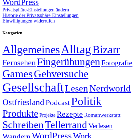
WordPress
Privatsphäre-Einstellungen ändern
Historie der Privatsphäre-Einstellungen
Einwilligungen widerrufen
Kategorien
Alltag
Allgemeines
Bizarr
Fingerübungen
Fernsehen
Fotografie
Games
Gehversuche
Gesellschaft
Lesen
Nerdworld
Politik
Ostfriesland
Podcast
Produkte
Rezepte
Romanwerkstatt
Projekte
Schreiben
Tellerrand
Verlesen
WordPress
Work
Wandern