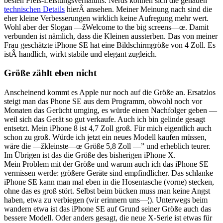
besten Preis-Leistungsverhältnis. Nerds können sich die genauen
technischen Details
hierÂ ansehen. Meiner Meinung nach sind die
eher kleine Verbesserungen wirklich keine Aufregung mehr wert.
Wohl aber der Slogan —žWelcome to the big screens—œ. Damit
verbunden ist nämlich, dass die Kleinen aussterben. Das von meiner
Frau geschätzte iPhone SE hat eine Bildschirmgröße von 4 Zoll. Es
istÂ handlich, wirkt stabile und elegant zugleich.
Größe zählt eben nicht
Anscheinend kommt es Apple nur noch auf die Größe an. Ersatzlos
steigt man das Phone SE aus dem Programm, obwohl noch vor
Monaten das Gerücht umging, es würde einen Nachfolger geben —
weil sich das Gerät so gut verkaufe. Auch ich bin gelinde gesagt
entsetzt. Mein iPhone 8 ist 4,7 Zoll groß. Für mich eigentlich auch
schon zu groß. Würde ich jetzt ein neues Modell kaufen müssen,
wäre die —žkleinste—œ Größe 5,8 Zoll —” und erheblich teurer.
Im Übrigen ist das die Größe des bisherigen iPhone X.
Mein Problem mit der Größe und warum auch ich das iPhone SE
vermissen werde: größere Geräte sind empfindlicher. Das schlanke
iPhone SE kann man mal eben in die Hosentasche (vorne) stecken,
ohne das es groß stört. Selbst beim bücken muss man keine Angst
haben, etwa zu verbiegen (wir erinnern uns—¦). Unterwegs beim
wandern etwa ist das iPhone SE auf Grund seiner Größe auch das
bessere Modell. Oder anders gesagt, die neue X-Serie ist etwas für