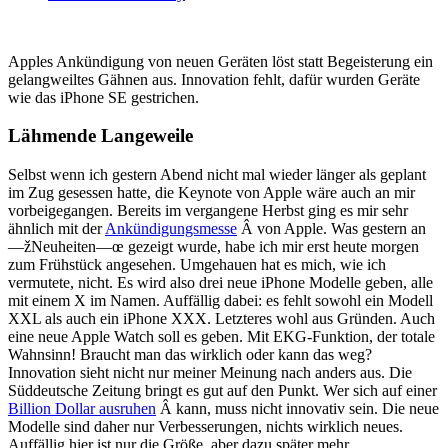
Apples Ankündigung von neuen Geräten löst statt Begeisterung ein
gelangweiltes Gähnen aus. Innovation fehlt, dafür wurden Geräte
wie das iPhone SE gestrichen.
Lähmende Langeweile
Selbst wenn ich gestern Abend nicht mal wieder länger als geplant
im Zug gesessen hatte, die Keynote von Apple wäre auch an mir
vorbeigegangen. Bereits im vergangene Herbst ging es mir sehr
ähnlich mit der
Ankündigungsmesse
Â von Apple. Was gestern an
—žNeuheiten—œ gezeigt wurde, habe ich mir erst heute morgen
zum Frühstück angesehen. Umgehauen hat es mich, wie ich
vermutete, nicht. Es wird also drei neue iPhone Modelle geben, alle
mit einem X im Namen. Auffällig dabei: es fehlt sowohl ein Modell
XXL als auch ein iPhone XXX. Letzteres wohl aus Gründen. Auch
eine neue Apple Watch soll es geben. Mit EKG-Funktion, der totale
Wahnsinn! Braucht man das wirklich oder kann das weg?
Innovation sieht nicht nur meiner Meinung nach anders aus. Die
Süddeutsche Zeitung bringt es gut auf den Punkt. Wer sich auf einer
Billion Dollar ausruhen
Â kann, muss nicht innovativ sein. Die neue
Modelle sind daher nur Verbesserungen, nichts wirklich neues.
Auffällig hier ist nur die Größe, aber dazu später mehr.