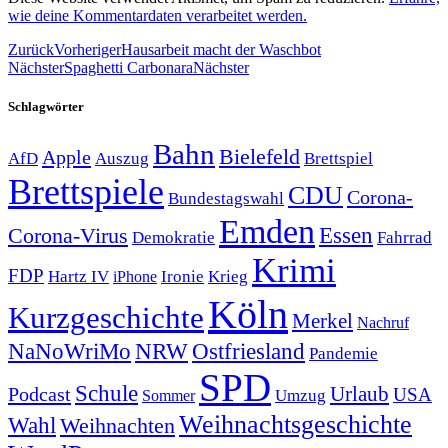
wie deine Kommentardaten verarbeitet werden.
Zurück
Vorheriger
Hausarbeit macht der Waschbot
Nächster
Spaghetti Carbonara
Nächster
Schlagwörter
Bahn
Bielefeld
Apple
Auszug
AfD
Brettspiel
Brettspiele
CDU
Corona-
Bundestagswahl
Emden
Corona-Virus
Essen
Demokratie
Fahrrad
Krimi
FDP
Hartz IV
Krieg
Ironie
iPhone
Köln
Kurzgeschichte
Merkel
Nachruf
NRW
Ostfriesland
NaNoWriMo
Pandemie
SPD
Schule
Urlaub
Podcast
USA
Sommer
Umzug
Weihnachtsgeschichte
Wahl
Weihnachten