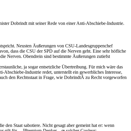
ister Dobrindt mit seiner Rede von einer Anti-Abschiebe-Industrie.
tspricht. Neusten Äußerungen von CSU-Landesgruppenchef
avon, dass die CSU der SPD auf die Nerven geht. Eine sehr höfliche
f die Nerven. Obendrein sind bestimmte Äußerungen zutiefst
erstaunliche, ja sogar entsetzliche Übertreibung. Für mich wäre das
Abschiebe-Industrie redet, unterstellt ein gewerbliches Interesse,
n auch den Rechtsstaat in Frage, wie DobrindtÂ zu Recht vorgeworfen
e den Staat sabotiere. Nicht gesagt aber gemeint hat er: wenn
 vor gilt für —žPremium-Denker—œ solcher Couleur: