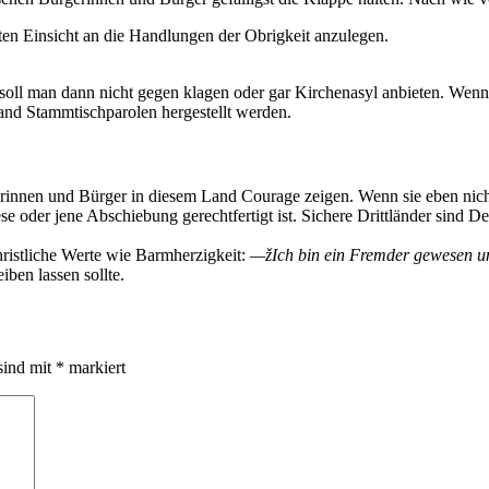
ten Einsicht an die Handlungen der Obrigkeit anzulegen.
oll man dann nicht gegen klagen oder gar Kirchenasyl anbieten. Wenn 
band Stammtischparolen hergestellt werden.
innen und Bürger in diesem Land Courage zeigen. Wenn sie eben nicht
ese oder jene Abschiebung gerechtfertigt ist. Sichere Drittländer sind 
hristliche Werte wie Barmherzigkeit:
—žIch bin ein Fremder gewesen 
ben lassen sollte.
sind mit
*
markiert