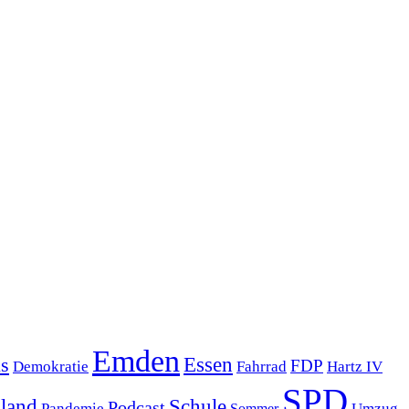
Emden
s
Essen
FDP
Demokratie
Hartz IV
Fahrrad
SPD
sland
Schule
Podcast
Pandemie
Sommer
Umzug