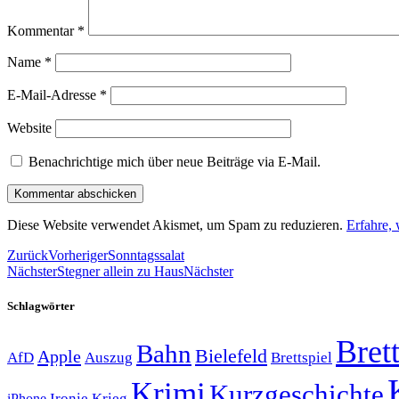
Kommentar
*
Name
*
E-Mail-Adresse
*
Website
Benachrichtige mich über neue Beiträge via E-Mail.
Diese Website verwendet Akismet, um Spam zu reduzieren.
Erfahre,
Zurück
Vorheriger
Sonntagssalat
Nächster
Stegner allein zu Haus
Nächster
Schlagwörter
Brett
Bahn
Bielefeld
Apple
Auszug
AfD
Brettspiel
Krimi
Kurzgeschichte
Krieg
Ironie