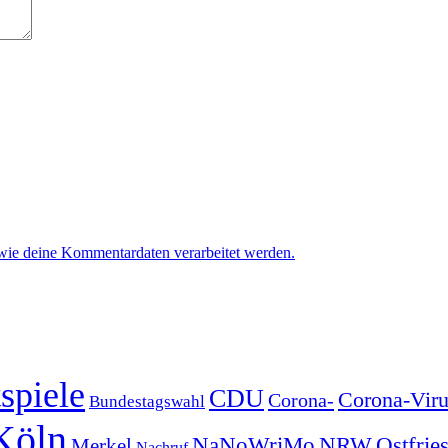
 wie deine Kommentardaten verarbeitet werden.
spiele
CDU
Corona-Viru
Corona-
Bundestagswahl
Köln
NRW
Ostfrie
NaNoWriMo
Merkel
Nachruf