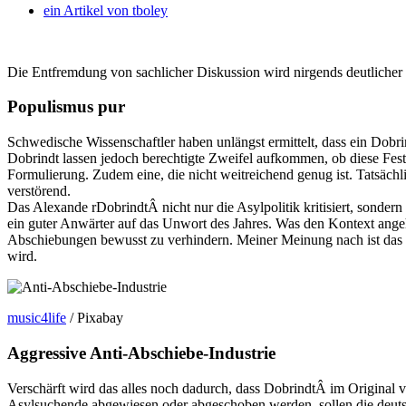
ein Artikel von
tboley
Die Entfremdung von sachlicher Diskussion wird nirgends deutlicher 
Populismus pur
Schwedische Wissenschaftler haben unlängst ermittelt, dass ein Dobr
Dobrindt lassen jedoch berechtigte Zweifel aufkommen, ob diese Fest
Formulierung. Zudem eine, die nicht weitreichend genug ist. Tatsäch
verstörend.
Das Alexande rDobrindtÂ nicht nur die Asylpolitik kritisiert, sondern
ein guter Anwärter auf das Unwort des Jahres. Was den Kontext angeht
Abschiebungen bewusst zu verhindern. Meiner Meinung nach ist das be
wird.
music4life
/ Pixabay
Aggressive Anti-Abschiebe-Industrie
Verschärft wird das alles noch dadurch, dass DobrindtÂ im Original 
Asylsuchende abgewiesen oder abgeschoben werden, sollen die deuts