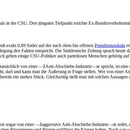
als in der CSU. Den jüngsten Tiefpunkt errichte Ex-Bundesverkehrsmin
indt exakt 0,89 Söder auf der nach oben hin offenen
Populismusskala
en
legung den Fakten entspricht. Die Süddeutsche Zeitung sprach heute d
lich gehen einige CSU-Politiker auch parteilosen Menschen gehörig au
 tatsächlich von einer —žAnti-Abschiebe-Industrie—œ spricht, ist eine 
, darf und kann man die Äußerung in Frage stellen. Wer von einer Anti-
reits ein starkes Stück. Gleichzeitig stellt man mit solchen Aussage
von sogar von einer —žaggressive Anti-Abschiebe-Industrie—œ redet, di
chen Bürgerinnen und Bürger gefälligst die Klappe halten. Nach wie