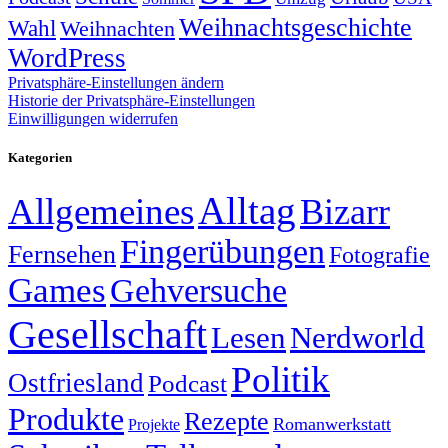
Weihnachtsgeschichte
Wahl
Weihnachten
WordPress
Privatsphäre-Einstellungen ändern
Historie der Privatsphäre-Einstellungen
Einwilligungen widerrufen
Kategorien
Alltag
Allgemeines
Bizarr
Fingerübungen
Fernsehen
Fotografie
Games
Gehversuche
Gesellschaft
Lesen
Nerdworld
Politik
Ostfriesland
Podcast
Produkte
Rezepte
Romanwerkstatt
Projekte