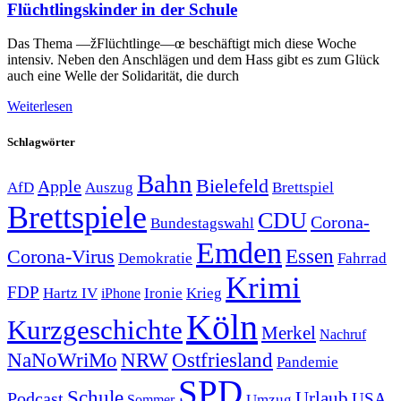
Flüchtlingskinder in der Schule
Das Thema —žFlüchtlinge—œ beschäftigt mich diese Woche
intensiv. Neben den Anschlägen und dem Hass gibt es zum Glück
auch eine Welle der Solidarität, die durch
Weiterlesen
Schlagwörter
Bahn
Bielefeld
Apple
Auszug
AfD
Brettspiel
Brettspiele
CDU
Corona-
Bundestagswahl
Emden
Corona-Virus
Essen
Demokratie
Fahrrad
Krimi
FDP
Hartz IV
Krieg
Ironie
iPhone
Köln
Kurzgeschichte
Merkel
Nachruf
NRW
Ostfriesland
NaNoWriMo
Pandemie
SPD
Schule
Urlaub
Podcast
USA
Sommer
Umzug