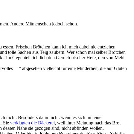
ommen. Andere Mitmenschen jedoch schon.
u essen. Frischen Brötchen kann ich mich dabei nie entziehen.
und tolle Sachen aus Teig zaubern. Wer schon mal selber Brötchen
kt. Im Gegenteil. ich lieb den Geruch frischer Hefe, den von Mehl.
olles —” abgesehen vielleicht für eine Minderheit, die auf Gluten
 ich nicht. Besonders dann nicht, wenn es sich um eine
n. Sie
verklagten die Bäckerei
, weil ihrer Meinung nach das Brot
in dessen Nähe sie gezogen sind, nicht abfinden wollen.
rklagten. Oder hier in Köln, wo Bewohner der Kranhäuser Schiffer