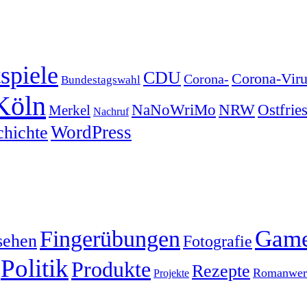
spiele
CDU
Corona-Viru
Corona-
Bundestagswahl
Köln
NRW
Ostfrie
NaNoWriMo
Merkel
Nachruf
WordPress
chichte
Gam
Fingerübungen
sehen
Fotografie
Politik
Produkte
Rezepte
Romanwerk
Projekte