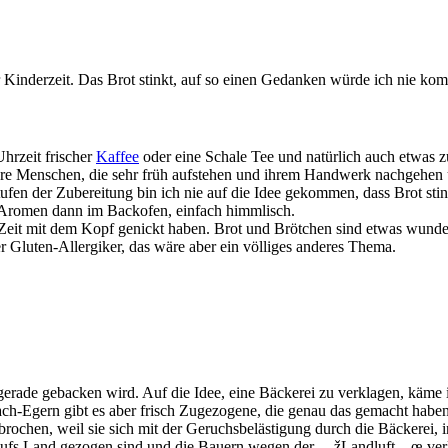
 Kinderzeit. Das Brot stinkt, auf so einen Gedanken würde ich nie k
hrzeit frischer
Kaffee
oder eine Schale Tee und natürlich auch etwas z
ere Menschen, die sehr früh aufstehen und ihrem Handwerk nachgehen 
tufen der Zubereitung bin ich nie auf die Idee gekommen, dass Brot stin
 Aromen dann im Backofen, einfach himmlisch.
eit mit dem Kopf genickt haben. Brot und Brötchen sind etwas wunderv
er Gluten-Allergiker, das wäre aber ein völliges anderes Thema.
s gerade gebacken wird. Auf die Idee, eine Bäckerei zu verklagen, käme
ttach-Egern gibt es aber frisch Zugezogene, die genau das gemacht habe
brochen, weil sie sich mit der Geruchsbelästigung durch die Bäckerei, 
 die aufs Land gezogen sind und die Bauern wegen der —žLandluft—œ ve