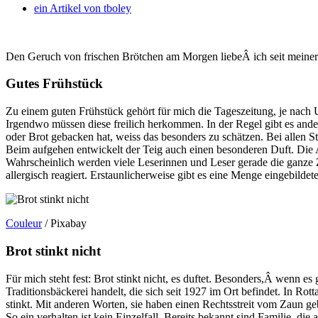
ein Artikel von
tboley
Den Geruch von frischen Brötchen am Morgen liebeÂ ich seit meiner
Gutes Frühstück
Zu einem guten Frühstück gehört für mich die Tageszeitung, je nach U
Irgendwo müssen diese freilich herkommen. In der Regel gibt es and
oder Brot gebacken hat, weiss das besonders zu schätzen. Bei allen S
Beim aufgehen entwickelt der Teig auch einen besonderen Duft. Die
Wahrscheinlich werden viele Leserinnen und Leser gerade die ganze Z
allergisch reagiert. Erstaunlicherweise gibt es eine Menge eingebildet
Couleur
/ Pixabay
Brot stinkt nicht
Für mich steht fest: Brot stinkt nicht, es duftet. Besonders,Â wenn e
Traditionsbäckerei handelt, die sich seit 1927 im Ort befindet. In Ro
stinkt. Mit anderen Worten, sie haben einen Rechtsstreit vom Zaun ge
So ein verhalten ist kein Einzelfall. Bereits bekannt sind Familie,