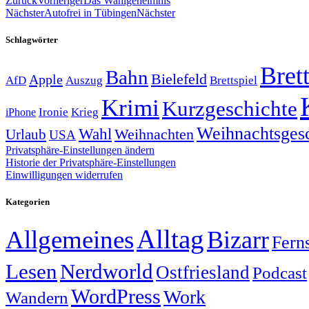
Zurück
Vorheriger
Das Wahlgeheimnis
Nächster
Autofrei in Tübingen
Nächster
Schlagwörter
Brett
Bahn
Bielefeld
Apple
Auszug
AfD
Brettspiel
Krimi
Kurzgeschichte
Krieg
Ironie
iPhone
Weihnachtsges
Wahl
Weihnachten
Urlaub
USA
Privatsphäre-Einstellungen ändern
Historie der Privatsphäre-Einstellungen
Einwilligungen widerrufen
Kategorien
Alltag
Allgemeines
Bizarr
Fern
Lesen
Nerdworld
Ostfriesland
Podcast
WordPress
Work
Wandern