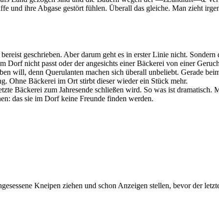
ffe und ihre Abgase gestört fühlen. Überall das gleiche. Man zieht irg
ie bereist geschrieben. Aber darum geht es in erster Linie nicht. Sonde
m Dorf nicht passt oder der angesichts einer Bäckerei von einer Geruchs
n will, denn Querulanten machen sich überall unbeliebt. Gerade beim
g. Ohne Bäckerei im Ort stirbt dieser wieder ein Stück mehr.
zte Bäckerei zum Jahresende schließen wird. So was ist dramatisch. Ma
en: das sie im Dorf keine Freunde finden werden.
ngesessene Kneipen ziehen und schon Anzeigen stellen, bevor der letzte