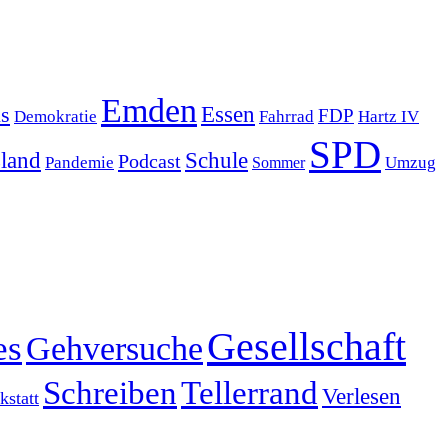
Emden
s
Essen
FDP
Demokratie
Hartz IV
Fahrrad
SPD
sland
Schule
Podcast
Pandemie
Sommer
Umzug
Gesellschaft
es
Gehversuche
Schreiben
Tellerrand
Verlesen
statt