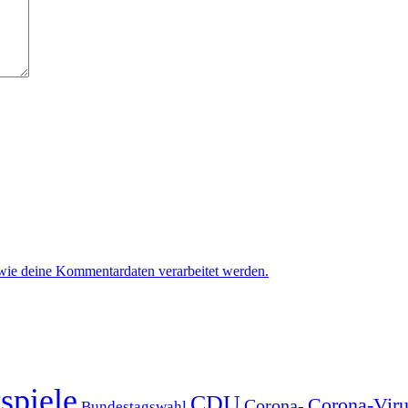
 wie deine Kommentardaten verarbeitet werden.
spiele
CDU
Corona-Viru
Corona-
Bundestagswahl