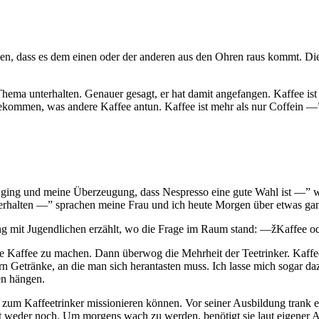
eben, dass es dem einen oder der anderen aus den Ohren raus kommt. D
Thema unterhalten. Genauer gesagt, er hat damit angefangen. Kaffee is
ommen, was andere Kaffee antun. Kaffee ist mehr als nur Coffein —”
ng ging und meine Überzeugung, dass Nespresso eine gute Wahl ist —”
u erhalten —” sprachen meine Frau und ich heute Morgen über etwas ga
edlung mit Jugendlichen erzählt, wo die Frage im Raum stand: —žKaffee
klärte Kaffee zu machen. Dann überwog die Mehrheit der Teetrinker. Kaffe
rn Getränke, an die man sich herantasten muss. Ich lasse mich sogar d
en hängen.
um Kaffeetrinker missionieren können. Vor seiner Ausbildung trank er
inkt weder noch. Um morgens wach zu werden, benötigt sie laut eigener