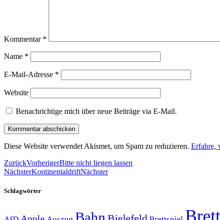
Kommentar
*
Name
*
E-Mail-Adresse
*
Website
Benachrichtige mich über neue Beiträge via E-Mail.
Diese Website verwendet Akismet, um Spam zu reduzieren.
Erfahre,
Zurück
Vorheriger
Bitte nicht liegen lassen
Nächster
Kontinentaldrift
Nächster
Schlagwörter
Brett
Bahn
Bielefeld
Apple
Auszug
AfD
Brettspiel