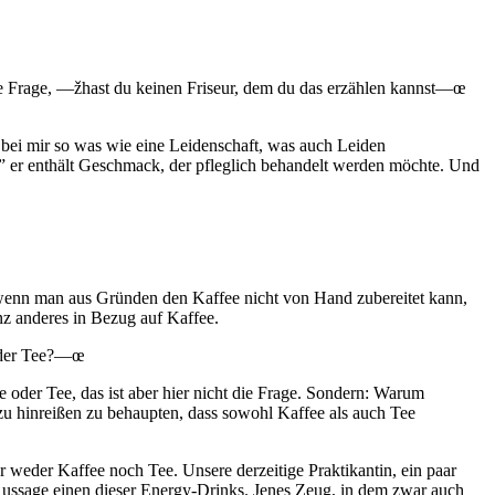
ie Frage, —žhast du keinen Friseur, dem du das erzählen kannst—œ
t bei mir so was wie eine Leidenschaft, was auch Leiden
 er enthält Geschmack, der pfleglich behandelt werden möchte. Und
 wenn man aus Gründen den Kaffee nicht von Hand zubereitet kann,
nz anderes in Bezug auf Kaffee.
 oder Tee?—œ
e oder Tee, das ist aber hier nicht die Frage. Sondern: Warum
azu hinreißen zu behaupten, dass sowohl Kaffee als auch Tee
 weder Kaffee noch Tee. Unsere derzeitige Praktikantin, ein paar
 Aussage einen dieser Energy-Drinks. Jenes Zeug, in dem zwar auch