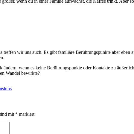
e größer, wenn du in einer Familie aufwächst, die Kaffee trinkt. Aber
da treffen wir uns auch. Es gibt familiäre Berührungspunkte aber ebe
en.
ändern, wenn es keine Berührungspunkte oder Kontakte zu äußerliche
 den Wandel bewirkte?
nsinns
sind mit
*
markiert