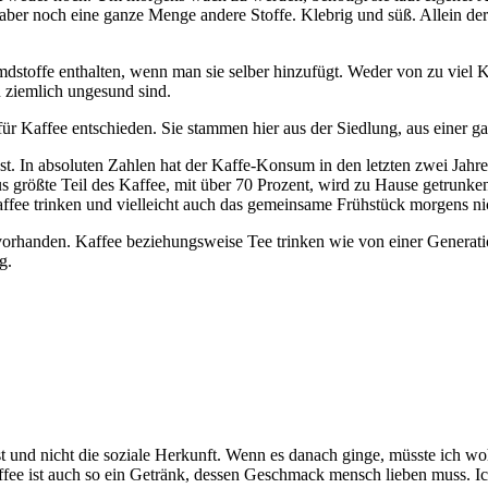
e), aber noch eine ganze Menge andere Stoffe. Klebrig und süß. Allein 
mdstoffe enthalten, wenn man sie selber hinzufügt. Weder von zu viel 
en ziemlich ungesund sind.
ür Kaffee entschieden. Sie stammen hier aus der Siedlung, aus einer g
ässt. In absoluten Zahlen hat der Kaffe-Konsum in den letzten zwei Jah
s größte Teil des Kaffee, mit über 70 Prozent, wird zu Hause getrunk
fee trinken und vielleicht auch das gemeinsame Frühstück morgens nicht
 vorhanden. Kaffee beziehungsweise Tee trinken wie von einer Generati
g.
t und nicht die soziale Herkunft. Wenn es danach ginge, müsste ich wo
Kaffee ist auch so ein Getränk, dessen Geschmack mensch lieben muss. I