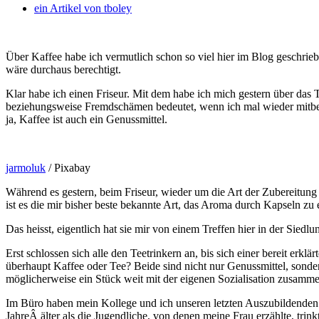
ein Artikel von
tboley
Über Kaffee habe ich vermutlich schon so viel hier im Blog geschri
wäre durchaus berechtigt.
Klar habe ich einen Friseur. Mit dem habe ich mich gestern über das 
beziehungsweise Fremdschämen bedeutet, wenn ich mal wieder mitbek
ja, Kaffee ist auch ein Genussmittel.
jarmoluk
/ Pixabay
Während es gestern, beim Friseur, wieder um die Art der Zubereitu
ist es die mir bisher beste bekannte Art, das Aroma durch Kapseln z
Das heisst, eigentlich hat sie mir von einem Treffen hier in der Si
Erst schlossen sich alle den Teetrinkern an, bis sich einer bereit er
überhaupt Kaffee oder Tee? Beide sind nicht nur Genussmittel, sonde
möglicherweise ein Stück weit mit der eigenen Sozialisation zusamm
Im Büro haben mein Kollege und ich unseren letzten Auszubildenden z
JahreÂ älter als die Jugendliche, von denen meine Frau erzählte, tr