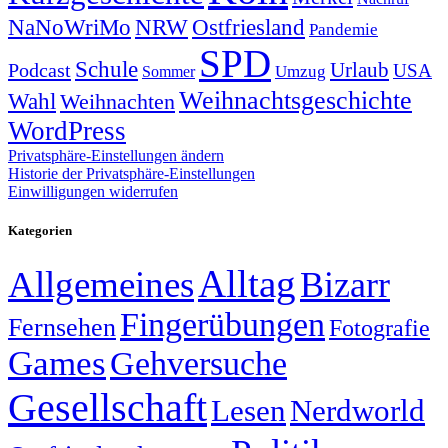
NRW
Ostfriesland
NaNoWriMo
Pandemie
SPD
Schule
Urlaub
Podcast
USA
Sommer
Umzug
Weihnachtsgeschichte
Wahl
Weihnachten
WordPress
Privatsphäre-Einstellungen ändern
Historie der Privatsphäre-Einstellungen
Einwilligungen widerrufen
Kategorien
Alltag
Allgemeines
Bizarr
Fingerübungen
Fernsehen
Fotografie
Games
Gehversuche
Gesellschaft
Lesen
Nerdworld