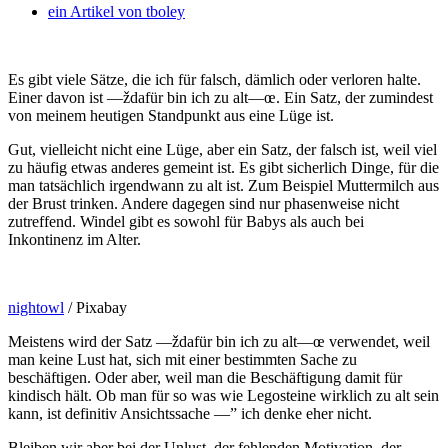
ein Artikel von
tboley
Es gibt viele Sätze, die ich für falsch, dämlich oder verloren halte.
Einer davon ist —ždafür bin ich zu alt—œ. Ein Satz, der zumindest
von meinem heutigen Standpunkt aus eine Lüge ist.
Gut, vielleicht nicht eine Lüge, aber ein Satz, der falsch ist, weil viel
zu häufig etwas anderes gemeint ist. Es gibt sicherlich Dinge, für die
man tatsächlich irgendwann zu alt ist. Zum Beispiel Muttermilch aus
der Brust trinken. Andere dagegen sind nur phasenweise nicht
zutreffend. Windel gibt es sowohl für Babys als auch bei
Inkontinenz im Alter.
nightowl
/ Pixabay
Meistens wird der Satz —ždafür bin ich zu alt—œ verwendet, weil
man keine Lust hat, sich mit einer bestimmten Sache zu
beschäftigen. Oder aber, weil man die Beschäftigung damit für
kindisch hält. Ob man für so was wie Legosteine wirklich zu alt sein
kann, ist definitiv Ansichtssache —” ich denke eher nicht.
Bleiben wir aber bei der Unlust, der fehlenden Motivation, der