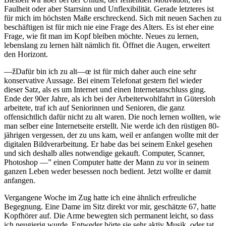
Faulheit oder aber Starrsinn und Unflexibilität. Gerade letzteres ist
für mich im höchsten Maße erschreckend. Sich mit neuen Sachen zu
beschäftigen ist für mich nie eine Frage des Alters. Es ist eher eine
Frage, wie fit man im Kopf bleiben möchte. Neues zu lernen,
lebenslang zu lernen hält nämlich fit. Öffnet die Augen, erweitert
den Horizont.
—žDafür bin ich zu alt—œ ist für mich daher auch eine sehr
konservative Aussage. Bei einem Telefonat gestern fiel wieder
dieser Satz, als es um Internet und einen Internetanschluss ging.
Ende der 90er Jahre, als ich bei der Arbeiterwohlfahrt in Gütersloh
arbeitete, traf ich auf Seniorinnen und Senioren, die ganz
offensichtlich dafür nicht zu alt waren. Die noch lernen wollten, wie
man selber eine Internetseite erstellt. Nie werde ich den rüstigen 80-
jährigen vergessen, der zu uns kam, weil er anfangen wollte mit der
digitalen Bildverarbeitung. Er habe das bei seinem Enkel gesehen
und sich deshalb alles notwendige gekauft. Computer, Scanner,
Photoshop —” einen Computer hatte der Mann zu vor in seinem
ganzen Leben weder besessen noch bedient. Jetzt wollte er damit
anfangen.
Vergangene Woche im Zug hatte ich eine ähnlich erfreuliche
Begegnung. Eine Dame im Sitz direkt vor mir, geschätzte 67, hatte
Kopfhörer auf. Die Arme bewegten sich permanent leicht, so dass
ich neugierig wurde. Entweder hörte sie sehr aktiv Musik, oder tat