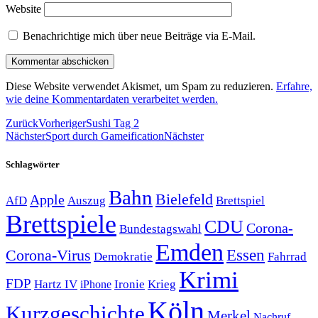
Website
Benachrichtige mich über neue Beiträge via E-Mail.
Diese Website verwendet Akismet, um Spam zu reduzieren.
Erfahre,
wie deine Kommentardaten verarbeitet werden.
Zurück
Vorheriger
Sushi Tag 2
Nächster
Sport durch Gameification
Nächster
Schlagwörter
Bahn
Bielefeld
Apple
Auszug
AfD
Brettspiel
Brettspiele
CDU
Corona-
Bundestagswahl
Emden
Corona-Virus
Essen
Demokratie
Fahrrad
Krimi
FDP
Hartz IV
Krieg
Ironie
iPhone
Köln
Kurzgeschichte
Merkel
Nachruf