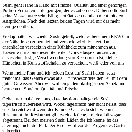
Sushi geht Hand in Hand mit Frische, Qualität und einer gehörigen
Portion Vertrauen in denjenigen, der es zubereitet. Dabei sollte Sushi
keine Massenware sein. Billig verträgt sich nämlich nicht mit den
Ansprüchen. Nach den letzten beiden Tagen wird mir das mehr
denn je deutlich.
Freitag hatten wir wieder Sushi geholt, welches bei einem REWE in
der Nähe frisch zubereitet und verpackt wird. Es liegt dann
anschließen verpackt in einer Kühltheke zum mitnehmen aus.
Lassen wir mal an dieser Stelle den Umweltaspekt außen vor —”
das es eine riesige Verschwendung von Ressourcen ist, kleine
Häppchen in Kunststoffschalen zu verpacken, weiß jeder von uns.
Wenn meine Frau und ich jedoch Lust auf Sushi haben, setzt
manchmal das Gehirn etwas aus —” insbesondere der Teil mit dem
guten Gewissen. Aber wir wollten ja den ökologischen Aspekt nicht
betrachten. Sondern Qualität und Frische.
Gehen wir mal davon aus, dass das dort ausliegende Sushi
tagesfrisch zubereitet wird. Wobei tagesfrisch hier nicht heisst, dass
es zubereitet wird wenn der Kunde / Gast es bestellt wie im
Restaurant. Im Restaurant gibt es eine Küche, im Idealfall sogar
abgetrennt. Bei den meisten Sushi-Läden die ich kenne, ist das
allerdings nicht der Fall. Der Fisch wird vor den Augen des Gastes
zubereitet.