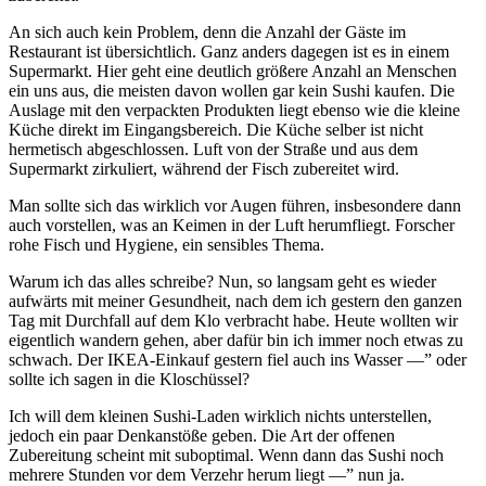
An sich auch kein Problem, denn die Anzahl der Gäste im
Restaurant ist übersichtlich. Ganz anders dagegen ist es in einem
Supermarkt. Hier geht eine deutlich größere Anzahl an Menschen
ein uns aus, die meisten davon wollen gar kein Sushi kaufen. Die
Auslage mit den verpackten Produkten liegt ebenso wie die kleine
Küche direkt im Eingangsbereich. Die Küche selber ist nicht
hermetisch abgeschlossen. Luft von der Straße und aus dem
Supermarkt zirkuliert, während der Fisch zubereitet wird.
Man sollte sich das wirklich vor Augen führen, insbesondere dann
auch vorstellen, was an Keimen in der Luft herumfliegt. Forscher
rohe Fisch und Hygiene, ein sensibles Thema.
Warum ich das alles schreibe? Nun, so langsam geht es wieder
aufwärts mit meiner Gesundheit, nach dem ich gestern den ganzen
Tag mit Durchfall auf dem Klo verbracht habe. Heute wollten wir
eigentlich wandern gehen, aber dafür bin ich immer noch etwas zu
schwach. Der IKEA-Einkauf gestern fiel auch ins Wasser —” oder
sollte ich sagen in die Kloschüssel?
Ich will dem kleinen Sushi-Laden wirklich nichts unterstellen,
jedoch ein paar Denkanstöße geben. Die Art der offenen
Zubereitung scheint mit suboptimal. Wenn dann das Sushi noch
mehrere Stunden vor dem Verzehr herum liegt —” nun ja.