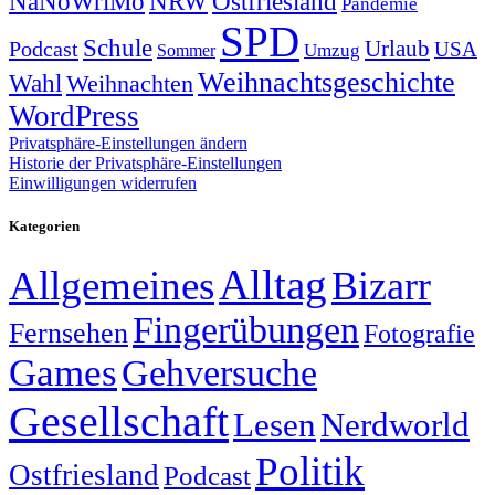
NRW
Ostfriesland
NaNoWriMo
Pandemie
SPD
Schule
Urlaub
Podcast
USA
Sommer
Umzug
Weihnachtsgeschichte
Wahl
Weihnachten
WordPress
Privatsphäre-Einstellungen ändern
Historie der Privatsphäre-Einstellungen
Einwilligungen widerrufen
Kategorien
Alltag
Allgemeines
Bizarr
Fingerübungen
Fernsehen
Fotografie
Games
Gehversuche
Gesellschaft
Lesen
Nerdworld
Politik
Ostfriesland
Podcast