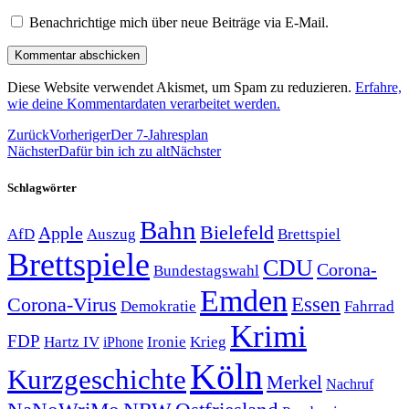
Benachrichtige mich über neue Beiträge via E-Mail.
Diese Website verwendet Akismet, um Spam zu reduzieren.
Erfahre,
wie deine Kommentardaten verarbeitet werden.
Zurück
Vorheriger
Der 7-Jahresplan
Nächster
Dafür bin ich zu alt
Nächster
Schlagwörter
Bahn
Bielefeld
Apple
Auszug
AfD
Brettspiel
Brettspiele
CDU
Corona-
Bundestagswahl
Emden
Corona-Virus
Essen
Demokratie
Fahrrad
Krimi
FDP
Hartz IV
Krieg
Ironie
iPhone
Köln
Kurzgeschichte
Merkel
Nachruf