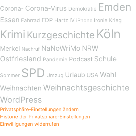
Emden
Corona-Virus
Corona-
Demokratie
Essen
FDP
Hartz IV
Ironie
Krieg
Fahrrad
iPhone
Köln
Krimi
Kurzgeschichte
NaNoWriMo
NRW
Merkel
Nachruf
Ostfriesland
Schule
Podcast
Pandemie
SPD
Wahl
Urlaub
USA
Sommer
Umzug
Weihnachtsgeschichte
Weihnachten
WordPress
Privatsphäre-Einstellungen ändern
Historie der Privatsphäre-Einstellungen
Einwilligungen widerrufen
Kategorien