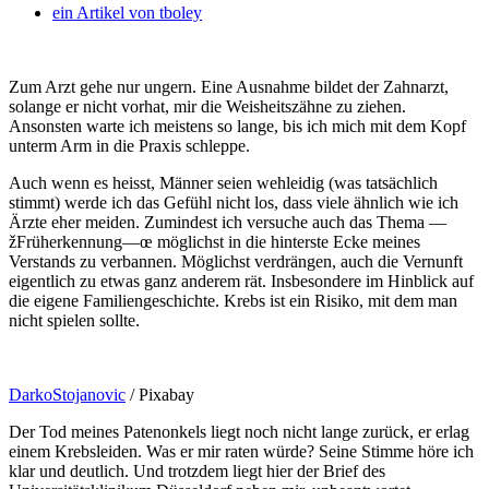
ein Artikel von
tboley
Zum Arzt gehe nur ungern. Eine Ausnahme bildet der Zahnarzt,
solange er nicht vorhat, mir die Weisheitszähne zu ziehen.
Ansonsten warte ich meistens so lange, bis ich mich mit dem Kopf
unterm Arm in die Praxis schleppe.
Auch wenn es heisst, Männer seien wehleidig (was tatsächlich
stimmt) werde ich das Gefühl nicht los, dass viele ähnlich wie ich
Ärzte eher meiden. Zumindest ich versuche auch das Thema —
žFrüherkennung—œ möglichst in die hinterste Ecke meines
Verstands zu verbannen. Möglichst verdrängen, auch die Vernunft
eigentlich zu etwas ganz anderem rät. Insbesondere im Hinblick auf
die eigene Familiengeschichte. Krebs ist ein Risiko, mit dem man
nicht spielen sollte.
DarkoStojanovic
/ Pixabay
Der Tod meines Patenonkels liegt noch nicht lange zurück, er erlag
einem Krebsleiden. Was er mir raten würde? Seine Stimme höre ich
klar und deutlich. Und trotzdem liegt hier der Brief des