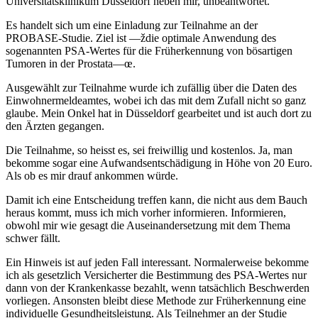
Universitätsklinikum Düsseldorf neben mir, unbeantwortet.
Es handelt sich um eine Einladung zur Teilnahme an der
PROBASE-Studie. Ziel ist —ždie optimale Anwendung des
sogenannten PSA-Wertes für die Früherkennung von bösartigen
Tumoren in der Prostata—œ.
Ausgewählt zur Teilnahme wurde ich zufällig über die Daten des
Einwohnermeldeamtes, wobei ich das mit dem Zufall nicht so ganz
glaube. Mein Onkel hat in Düsseldorf gearbeitet und ist auch dort zu
den Ärzten gegangen.
Die Teilnahme, so heisst es, sei freiwillig und kostenlos. Ja, man
bekomme sogar eine Aufwandsentschädigung in Höhe von 20 Euro.
Als ob es mir drauf ankommen würde.
Damit ich eine Entscheidung treffen kann, die nicht aus dem Bauch
heraus kommt, muss ich mich vorher informieren. Informieren,
obwohl mir wie gesagt die Auseinandersetzung mit dem Thema
schwer fällt.
Ein Hinweis ist auf jeden Fall interessant. Normalerweise bekomme
ich als gesetzlich Versicherter die Bestimmung des PSA-Wertes nur
dann von der Krankenkasse bezahlt, wenn tatsächlich Beschwerden
vorliegen. Ansonsten bleibt diese Methode zur Früherkennung eine
individuelle Gesundheitsleistung. Als Teilnehmer an der Studie