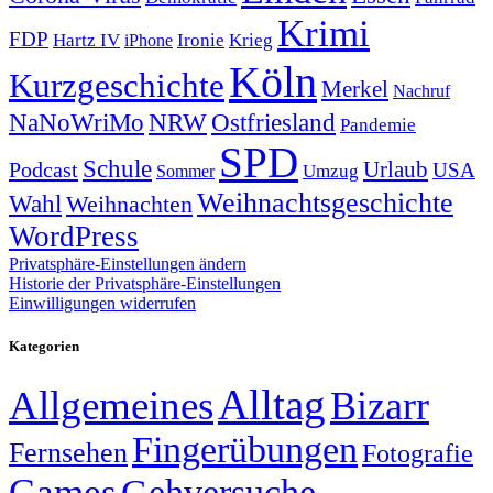
Krimi
FDP
Hartz IV
Krieg
Ironie
iPhone
Köln
Kurzgeschichte
Merkel
Nachruf
NRW
Ostfriesland
NaNoWriMo
Pandemie
SPD
Schule
Urlaub
Podcast
USA
Sommer
Umzug
Weihnachtsgeschichte
Wahl
Weihnachten
WordPress
Privatsphäre-Einstellungen ändern
Historie der Privatsphäre-Einstellungen
Einwilligungen widerrufen
Kategorien
Alltag
Allgemeines
Bizarr
Fingerübungen
Fernsehen
Fotografie
Games
Gehversuche