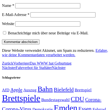
Name
*
E-Mail-Adresse
*
Website
Benachrichtige mich über neue Beiträge via E-Mail.
Diese Website verwendet Akismet, um Spam zu reduzieren.
Erfahre,
wie deine Kommentardaten verarbeitet werden.
Zurück
Vorheriger
Das WWW hat Geburtstag
Nächster
Fahrverbot für Staftäter
Nächster
Schlagwörter
Bahn
Bielefeld
Apple
Auszug
AfD
Brettspiel
Brettspiele
CDU
Corona-
Bundestagswahl
Emden
Corona-Virus
Essen
Demokratie
Fahrrad