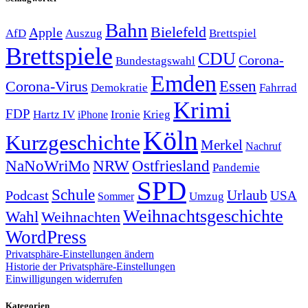
Bahn
Bielefeld
Apple
Auszug
AfD
Brettspiel
Brettspiele
CDU
Corona-
Bundestagswahl
Emden
Corona-Virus
Essen
Demokratie
Fahrrad
Krimi
FDP
Hartz IV
Krieg
Ironie
iPhone
Köln
Kurzgeschichte
Merkel
Nachruf
NRW
Ostfriesland
NaNoWriMo
Pandemie
SPD
Schule
Urlaub
Podcast
USA
Sommer
Umzug
Weihnachtsgeschichte
Wahl
Weihnachten
WordPress
Privatsphäre-Einstellungen ändern
Historie der Privatsphäre-Einstellungen
Einwilligungen widerrufen
Kategorien