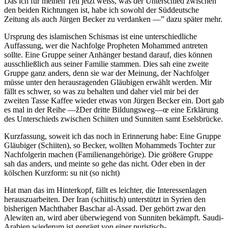
Das ich für meinen Teil jetzt weiss, was der Unterschied zwischen
den beiden Richtungen ist, habe ich sowohl der Süddeutsche
Zeitung als auch Jürgen Becker zu verdanken —” dazu später mehr.
Ursprung des islamischen Schismas ist eine unterschiedliche
Auffassung, wer die Nachfolge Propheten Mohammed antreten
sollte. Eine Gruppe seiner Anhänger bestand darauf, dies können
ausschließlich aus seiner Familie stammen. Dies sah eine zweite
Gruppe ganz anders, denn sie war der Meinung, der Nachfolger
müsse unter den herausragenden Gläubigen erwählt werden. Mir
fällt es schwer, so was zu behalten und daher viel mir bei der
zweiten Tasse Kaffee wieder etwas von Jürgen Becker ein. Dort gab
es mal in der Reihe —žDer dritte Bildungsweg—œ eine Erklärung
des Unterschieds zwischen Schiiten und Sunniten samt Eselsbrücke.
Kurzfassung, soweit ich das noch in Erinnerung habe: Eine Gruppe
Gläubiger (Schiiten), so Becker, wollten Mohammeds Tochter zur
Nachfolgerin machen (Familienangehörige). Die größere Gruppe
sah das anders, und meinte so gehe das nicht. Oder eben in der
kölschen Kurzform: su nit (so nicht)
Hat man das im Hinterkopf, fällt es leichter, die Interessenlagen
herauszuarbeiten. Der Iran (schiitisch) unterstützt in Syrien den
bisherigen Machthaber Baschar al-Assad. Der gehört zwar den
Alewiten an, wird aber überwiegend von Sunniten bekämpft. Saudi-
Arabien wiederum ist geprägt von einer puristisch-