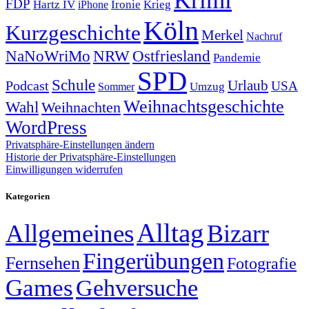
Krimi
FDP
Hartz IV
Krieg
Ironie
iPhone
Köln
Kurzgeschichte
Merkel
Nachruf
NRW
Ostfriesland
NaNoWriMo
Pandemie
SPD
Schule
Urlaub
Podcast
USA
Sommer
Umzug
Weihnachtsgeschichte
Wahl
Weihnachten
WordPress
Privatsphäre-Einstellungen ändern
Historie der Privatsphäre-Einstellungen
Einwilligungen widerrufen
Kategorien
Alltag
Allgemeines
Bizarr
Fingerübungen
Fernsehen
Fotografie
Games
Gehversuche