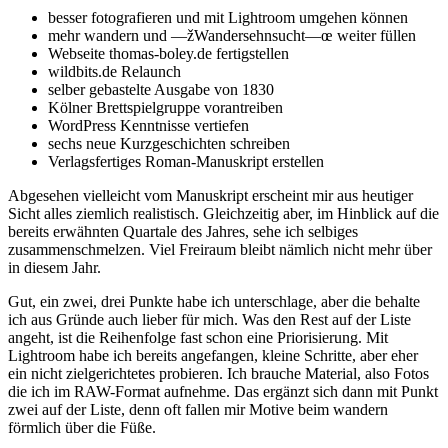
besser fotografieren und mit Lightroom umgehen können
mehr wandern und —žWandersehnsucht—œ weiter füllen
Webseite thomas-boley.de fertigstellen
wildbits.de Relaunch
selber gebastelte Ausgabe von 1830
Kölner Brettspielgruppe vorantreiben
WordPress Kenntnisse vertiefen
sechs neue Kurzgeschichten schreiben
Verlagsfertiges Roman-Manuskript erstellen
Abgesehen vielleicht vom Manuskript erscheint mir aus heutiger
Sicht alles ziemlich realistisch. Gleichzeitig aber, im Hinblick auf die
bereits erwähnten Quartale des Jahres, sehe ich selbiges
zusammenschmelzen. Viel Freiraum bleibt nämlich nicht mehr über
in diesem Jahr.
Gut, ein zwei, drei Punkte habe ich unterschlage, aber die behalte
ich aus Gründe auch lieber für mich. Was den Rest auf der Liste
angeht, ist die Reihenfolge fast schon eine Priorisierung. Mit
Lightroom habe ich bereits angefangen, kleine Schritte, aber eher
ein nicht zielgerichtetes probieren. Ich brauche Material, also Fotos
die ich im RAW-Format aufnehme. Das ergänzt sich dann mit Punkt
zwei auf der Liste, denn oft fallen mir Motive beim wandern
förmlich über die Füße.