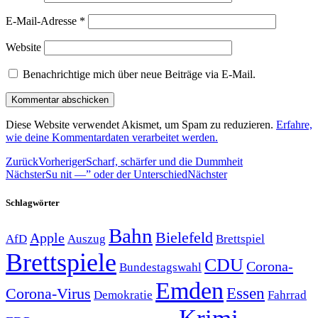
E-Mail-Adresse
*
Website
Benachrichtige mich über neue Beiträge via E-Mail.
Diese Website verwendet Akismet, um Spam zu reduzieren.
Erfahre,
wie deine Kommentardaten verarbeitet werden.
Zurück
Vorheriger
Scharf, schärfer und die Dummheit
Nächster
Su nit —” oder der Unterschied
Nächster
Schlagwörter
Bahn
Bielefeld
Apple
Auszug
AfD
Brettspiel
Brettspiele
CDU
Corona-
Bundestagswahl
Emden
Corona-Virus
Essen
Demokratie
Fahrrad