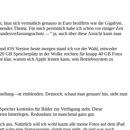
, lässt sich vermutlich genauso in Euro beziffern wie die Gigabyte,
nnendes Thema. Für mich persönlich habe ich schön vor einiger Zeit
Bundesverfassungsschutz —” ja, auch über diese Ansicht kann man
nd iOS Version heute morgen stand ich vor der Wahl, entweder
0 GB Speicherplatz in der Wolke reichten für knapp 40 GB Fotos
klar, warum sich Apple leisten kann, sein Betriebssystem zu
rstellung—œ einblenden. Dennoch, schaut man genauer hin, sieht man
 Speicher kostenlos für Bilder zur Verfügung steht. Diese
odienst hinterlegen. Redundanz ist manchmal ganz gut.
ich aus. Natürlich will ich wohl kaum alle meine Fotos auf dem iPad
ett wäre eine Statusanzeige, damit man sieht, ob und was noch