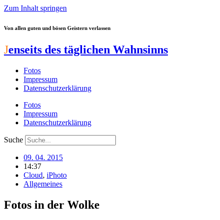
Zum Inhalt springen
Von allen guten und bösen Geistern verlassen
J
enseits des täglichen Wahnsinns
Fotos
Impressum
Datenschutzerklärung
Fotos
Impressum
Datenschutzerklärung
Suche
09. 04. 2015
14:37
Cloud
,
iPhoto
Allgemeines
Fotos in der Wolke