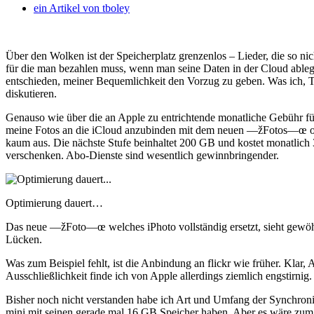
ein Artikel von
tboley
Über den Wolken ist der Speicherplatz grenzenlos – Lieder, die so nic
für die man bezahlen muss, wenn man seine Daten in der Cloud ableg
entschieden, meiner Bequemlichkeit den Vorzug zu geben. Was ich, 
diskutieren.
Genauso wie über die an Apple zu entrichtende monatliche Gebühr f
meine Fotos an die iCloud anzubinden mit dem neuen —žFotos—œ ode
kaum aus. Die nächste Stufe beinhaltet 200 GB und kostet monatlich
verschenken. Abo-Dienste sind wesentlich gewinnbringender.
Optimierung dauert…
Das neue —žFoto—œ welches iPhoto vollständig ersetzt, sieht gewöh
Lücken.
Was zum Beispiel fehlt, ist die Anbindung an flickr wie früher. Klar, 
Ausschließlichkeit finde ich von Apple allerdings ziemlich engstirnig.
Bisher noch nicht verstanden habe ich Art und Umfang der Synchronisi
mini mit seinen gerade mal 16 GB Speicher haben. Aber es wäre zum B