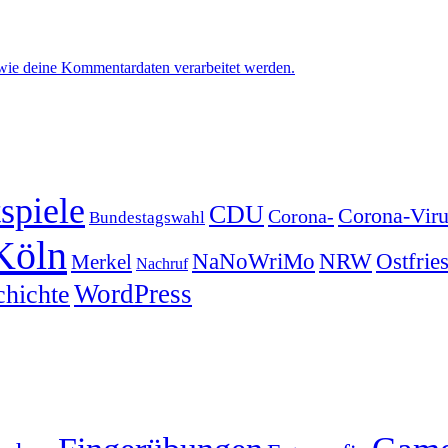
 wie deine Kommentardaten verarbeitet werden.
spiele
CDU
Corona-Viru
Corona-
Bundestagswahl
Köln
NRW
Ostfrie
NaNoWriMo
Merkel
Nachruf
WordPress
chichte