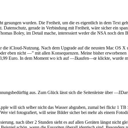
ht gesungen wurden. Die Freiheit, um die es eigentlich in dem Text geht
t.
Datenschutz, gerade in Verbindung mit Freiheit, wäre sicher ein spa
Thomas Boley, im Detail mache, interessiert weder die NSA noch den 
ür die iCloud-Nutzung. Nach dem Upgrade auf die neusten Mac OS X u
r eben nicht —” mit allen Konsequenzen. Meine bisher erworbenen 2
 3,99 Euro. In dem Moment wo ich auf —žkaufen—œ klickte, wurde mir 
nungsbedürftig aus. Zum Glück lässt sich die Seitenleiste über —žDa
Apple will sich selber nicht das Wasser abgraben, zumal bei flickr 1 TB
 Wer viel fotografiert, will seine Bilder sicher bei mehr als einem Fot
erung. nach über 2 Stunden sieht es auf allen Geräten längst nicht gle
eispiel schön, wenn die Favoriten überall identisch sind. Besonders n