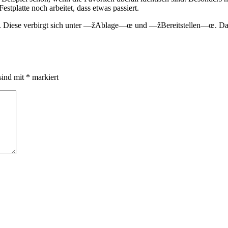
tplatte noch arbeitet, dass etwas passiert.
. Diese verbirgt sich unter —žAblage—œ und —žBereitstellen—œ. Dami
sind mit
*
markiert