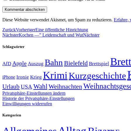
Diese Website verwendet Akismet, um Spam zu reduzieren.
Erfahre,
Zurück
Vorheriger
Eine öffentliche Hinrichtung
Nächster
Kochen —” Leidenschaft und Wut
Nächster
Schlagwörter
Brett
Bahn
Bielefeld
Apple
Auszug
AfD
Brettspiel
Krimi
Kurzgeschichte
Krieg
Ironie
iPhone
Weihnachtsges
Wahl
Weihnachten
Urlaub
USA
Privatsphäre-Einstellungen ändern
Historie der Privatsphäre-Einstellungen
Einwilligungen widerrufen
Kategorien
Alltag