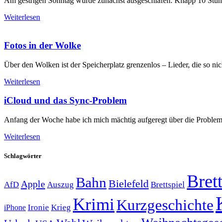
Am gestrigen Sonntag wurde zunächst ausgeschlafen. Knapp 10 Stunde
Weiterlesen
Fotos in der Wolke
Über den Wolken ist der Speicherplatz grenzenlos – Lieder, die so nic
Weiterlesen
iCloud und das Sync-Problem
Anfang der Woche habe ich mich mächtig aufgeregt über die Problem
Weiterlesen
Schlagwörter
Brett
Bahn
Bielefeld
Apple
Auszug
AfD
Brettspiel
Krimi
Kurzgeschichte
Krieg
Ironie
iPhone