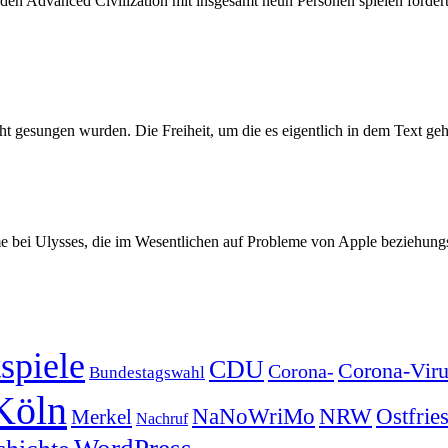
n Advanced Civilization mit insgesamt neun Personen spielen forderte
ht gesungen wurden. Die Freiheit, um die es eigentlich in dem Text geht
e bei Ulysses, die im Wesentlichen auf Probleme von Apple beziehung
spiele
CDU
Corona-Viru
Corona-
Bundestagswahl
Köln
NRW
Ostfrie
NaNoWriMo
Merkel
Nachruf