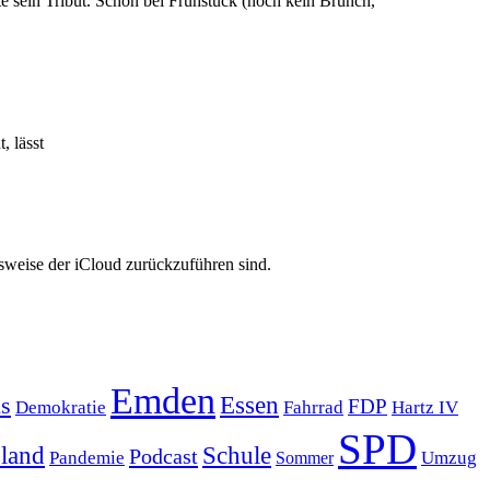
 sein Tribut. Schon bei Frühstück (noch kein Brunch,
, lässt
sweise der iCloud zurückzuführen sind.
Emden
s
Essen
FDP
Demokratie
Hartz IV
Fahrrad
SPD
sland
Schule
Podcast
Pandemie
Sommer
Umzug