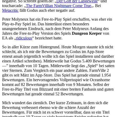
negative. So schreibt golem.de: „
Der Gott der Langeweile
“ und
toucharcade: „
The FarmVillian Nightmare Come True
„. Bei
Metacritic
fällt Godus auch eher negativ auf.
Peter Molyneux hat ein Free-to-Play Spiel erschaffen, was eher ein
Play-to-Pay Spiel ist. Das hinterlässt einen besonders
unangenehmen Eindruck, nach dem Peter Molyneux Anfang des
Jahres die Free-to-Play Version des Spiels
Dungeon Keeper
von
EA als „
ridiculous
“ bezeichnet hatte.
So in aller Kürze zum Hintergrund. Heute Morgen staunte ich nicht
schlecht, als ich mir die Bewertungen zu Godus im App-Store
erneut ansah (eigentlich wollte ich das Spiel installieren und darüber
einen Artikel schreiben). Mittlerweile hat Godus 5.409 Bewertungen
—” innerhalb von 10 Tagen. Mittlerweile liegt das „Spiel“ bei satten
vier Sternen. Zum Vergleich ein paar andere Zahlen. FarmVille 2
gibt es seit März im App-Store. Das Spiel hat gerade einmal 1.954
Bewertungen. Ein hervorragendes Vollpreisspiel wie Oceanhorne
kommt auf 82 Bewertungen innerhalb von 9 Monaten. Selbst der
Free-to-Play Titel von Blizzard mit einer breiten Fanbasis und guten
Bewertungen hat gerade einmal 52 Bewertungen.
Mich wundert das ziemlich. Der kurze Zeitraum, in dem sich die
Bewertung verbessert ebenso wie die schiere Anzahl der
Bewertungen. Für mich ist es schwer vorstellbar, dass so ein Titel
innerhalb von 10 Tagen so viele begeisterte Spieler gefunden hat,