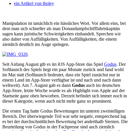
ein Artikel von
tboley
Manipulation ist tatsächlich ein hässliches Wort. Vor allem eins, bei
dem man sich schneller als man Donaudampfschifffahrtskapitän
sagen kann juristische Schwierigkeiten einhandelt.
Sprechen wir
also daher von Auffälligkeiten. Von Auffälligkeiten, die einem
ziemlich deutlich ins Auge springen.
Seit Anfang August gib es im iOS App-Store das Spiel
Godus
. Der
Softlaunch des Spiels liegt ein paar Monate zurück und fand wohl
im Mai statt (Softlaunch bedeutet, dass ein Spiel zunächst nur in
einem Land im App-Store verfügbar ist und nach und nach dann
weltweit). Am 7. August gab es dann
Godus
auch im deutschen
App-Store, letzte Woche wurde es als Highlight von Apple auf der
Startseite ganz oben beworben. Derzeit befindet sich immer noch in
dieser Kategorie, wenn auch nicht mehr ganz so prominent.
Die ersten Tag hatte Godus Bewertungen im unteren zweistelligen
Bereich. Der überwiegende Teil war sehr negativ, entsprechend lag
es bei der durchschnittlichen Bewertung bei anderthalb Sternen. Die
Beurteilung von Godus in der Fachpresse sind auch ziemlich