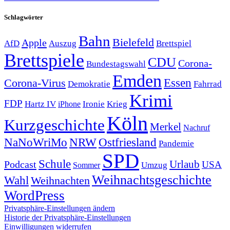
Schlagwörter
Bahn
Bielefeld
Apple
Auszug
AfD
Brettspiel
Brettspiele
CDU
Corona-
Bundestagswahl
Emden
Corona-Virus
Essen
Demokratie
Fahrrad
Krimi
FDP
Hartz IV
Krieg
Ironie
iPhone
Köln
Kurzgeschichte
Merkel
Nachruf
NRW
Ostfriesland
NaNoWriMo
Pandemie
SPD
Schule
Urlaub
Podcast
USA
Sommer
Umzug
Weihnachtsgeschichte
Wahl
Weihnachten
WordPress
Privatsphäre-Einstellungen ändern
Historie der Privatsphäre-Einstellungen
Einwilligungen widerrufen