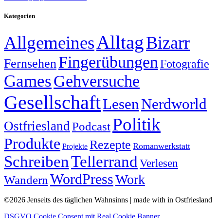
Kategorien
Alltag
Allgemeines
Bizarr
Fingerübungen
Fernsehen
Fotografie
Games
Gehversuche
Gesellschaft
Lesen
Nerdworld
Politik
Ostfriesland
Podcast
Produkte
Rezepte
Romanwerkstatt
Projekte
Schreiben
Tellerrand
Verlesen
WordPress
Work
Wandern
©2026 Jenseits des täglichen Wahnsinns | made with
in Ostfriesland
DSGVO Cookie Consent mit Real Cookie Banner