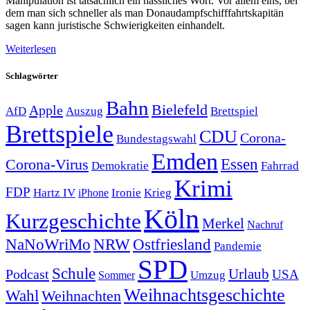
Manipulation ist tatsächlich ein hässliches Wort. Vor allem eins, bei
dem man sich schneller als man Donaudampfschifffahrtskapitän
sagen kann juristische Schwierigkeiten einhandelt.
Weiterlesen
Schlagwörter
Bahn
Bielefeld
Apple
Auszug
AfD
Brettspiel
Brettspiele
CDU
Corona-
Bundestagswahl
Emden
Corona-Virus
Essen
Demokratie
Fahrrad
Krimi
FDP
Hartz IV
Krieg
Ironie
iPhone
Köln
Kurzgeschichte
Merkel
Nachruf
NRW
Ostfriesland
NaNoWriMo
Pandemie
SPD
Schule
Urlaub
Podcast
USA
Sommer
Umzug
Weihnachtsgeschichte
Wahl
Weihnachten