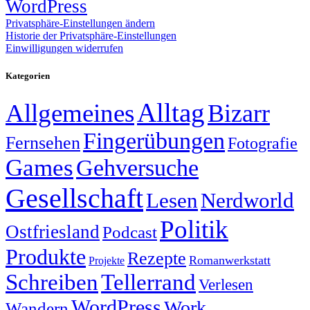
WordPress
Privatsphäre-Einstellungen ändern
Historie der Privatsphäre-Einstellungen
Einwilligungen widerrufen
Kategorien
Alltag
Allgemeines
Bizarr
Fingerübungen
Fernsehen
Fotografie
Games
Gehversuche
Gesellschaft
Lesen
Nerdworld
Politik
Ostfriesland
Podcast
Produkte
Rezepte
Romanwerkstatt
Projekte
Schreiben
Tellerrand
Verlesen
WordPress
Work
Wandern