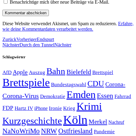
Benachrichtige mich über neue Beiträge via E-Mail.
Diese Website verwendet Akismet, um Spam zu reduzieren.
Erfahre,
wie deine Kommentardaten verarbeitet werden.
Zurück
Vorheriger
Endspurt
Nächster
Durch den Tunnel
Nächster
Schlagwörter
Bahn
Bielefeld
Apple
Auszug
AfD
Brettspiel
Brettspiele
CDU
Corona-
Bundestagswahl
Emden
Corona-Virus
Essen
Demokratie
Fahrrad
Krimi
FDP
Hartz IV
Krieg
Ironie
iPhone
Köln
Kurzgeschichte
Merkel
Nachruf
NRW
Ostfriesland
NaNoWriMo
Pandemie