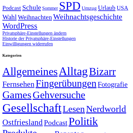
SPD
Schule
Urlaub
Podcast
USA
Sommer
Umzug
Weihnachtsgeschichte
Wahl
Weihnachten
WordPress
Privatsphäre-Einstellungen ändern
Historie der Privatsphäre-Einstellungen
Einwilligungen widerrufen
Kategorien
Alltag
Allgemeines
Bizarr
Fingerübungen
Fernsehen
Fotografie
Games
Gehversuche
Gesellschaft
Lesen
Nerdworld
Politik
Ostfriesland
Podcast