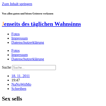
Zum Inhalt springen
Von allen guten und bösen Geistern verlassen
J
enseits des täglichen Wahnsinns
Fotos
Impressum
Datenschutzerklärung
Fotos
Impressum
Datenschutzerklärung
Suche
18. 11. 2011
19:47
NaNoWriMo
Schreiben
Sex sells