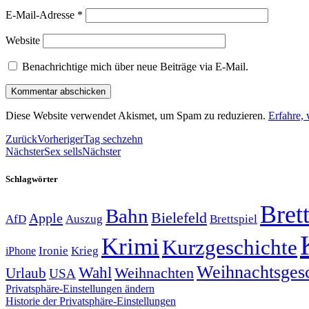
E-Mail-Adresse
*
Website
Benachrichtige mich über neue Beiträge via E-Mail.
Diese Website verwendet Akismet, um Spam zu reduzieren.
Erfahre,
Zurück
Vorheriger
Tag sechzehn
Nächster
Sex sells
Nächster
Schlagwörter
Brett
Bahn
Bielefeld
Apple
Auszug
AfD
Brettspiel
Krimi
Kurzgeschichte
Krieg
Ironie
iPhone
Weihnachtsges
Wahl
Weihnachten
Urlaub
USA
Privatsphäre-Einstellungen ändern
Historie der Privatsphäre-Einstellungen