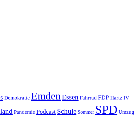
Emden
s
Essen
FDP
Demokratie
Hartz IV
Fahrrad
SPD
sland
Schule
Podcast
Pandemie
Sommer
Umzug