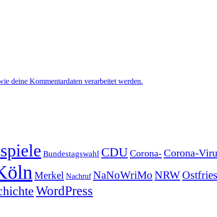
 wie deine Kommentardaten verarbeitet werden.
spiele
CDU
Corona-Viru
Corona-
Bundestagswahl
Köln
NRW
Ostfrie
NaNoWriMo
Merkel
Nachruf
WordPress
chichte