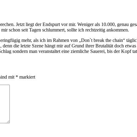
brechen. Jetzt liegt der Endspurt vor mir. Weniger als 10.000, genau g
n mir schon seit Tagen schlummert, sollte ich rechtzeitig ankommen.
Geringfügig mehr, als ich im Rahmen von „Don`t break the chain“ tägli
, denn die letzte Szene hängt mir auf Grund ihrer Brutalität doch etwa
Schlag sondern man veranstaltet eine ziemliche Sauerei, bis der Kopf tats
sind mit
*
markiert