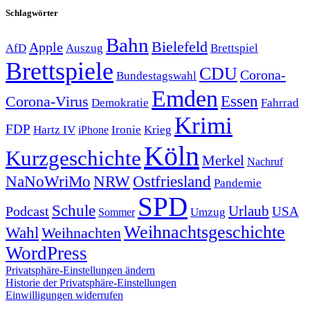
Schlagwörter
Bahn
Bielefeld
Apple
Auszug
AfD
Brettspiel
Brettspiele
CDU
Corona-
Bundestagswahl
Emden
Corona-Virus
Essen
Demokratie
Fahrrad
Krimi
FDP
Hartz IV
Krieg
Ironie
iPhone
Köln
Kurzgeschichte
Merkel
Nachruf
NRW
Ostfriesland
NaNoWriMo
Pandemie
SPD
Schule
Urlaub
Podcast
USA
Sommer
Umzug
Weihnachtsgeschichte
Wahl
Weihnachten
WordPress
Privatsphäre-Einstellungen ändern
Historie der Privatsphäre-Einstellungen
Einwilligungen widerrufen