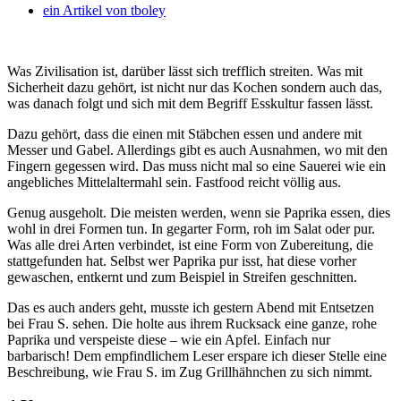
ein Artikel von
tboley
Was Zivilisation ist, darüber lässt sich trefflich streiten. Was mit
Sicherheit dazu gehört, ist nicht nur das Kochen sondern auch das,
was danach folgt und sich mit dem Begriff Esskultur fassen lässt.
Dazu gehört, dass die einen mit Stäbchen essen und andere mit
Messer und Gabel. Allerdings gibt es auch Ausnahmen, wo mit den
Fingern gegessen wird. Das muss nicht mal so eine Sauerei wie ein
angebliches Mittelaltermahl sein. Fastfood reicht völlig aus.
Genug ausgeholt. Die meisten werden, wenn sie Paprika essen, dies
wohl in drei Formen tun. In gegarter Form, roh im Salat oder pur.
Was alle drei Arten verbindet, ist eine Form von Zubereitung, die
stattgefunden hat. Selbst wer Paprika pur isst, hat diese vorher
gewaschen, entkernt und zum Beispiel in Streifen geschnitten.
Das es auch anders geht, musste ich gestern Abend mit Entsetzen
bei Frau S. sehen. Die holte aus ihrem Rucksack eine ganze, rohe
Paprika und verspeiste diese – wie ein Apfel. Einfach nur
barbarisch! Dem empfindlichem Leser erspare ich dieser Stelle eine
Beschreibung, wie Frau S. im Zug Grillhähnchen zu sich nimmt.