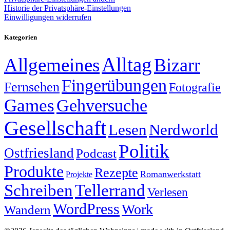
Historie der Privatsphäre-Einstellungen
Einwilligungen widerrufen
Kategorien
Alltag
Allgemeines
Bizarr
Fingerübungen
Fernsehen
Fotografie
Games
Gehversuche
Gesellschaft
Lesen
Nerdworld
Politik
Ostfriesland
Podcast
Produkte
Rezepte
Romanwerkstatt
Projekte
Schreiben
Tellerrand
Verlesen
WordPress
Work
Wandern