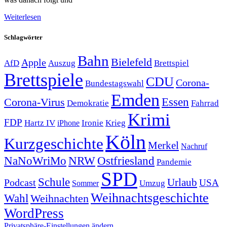
Weiterlesen
Schlagwörter
Bahn
Bielefeld
Apple
Auszug
AfD
Brettspiel
Brettspiele
CDU
Corona-
Bundestagswahl
Emden
Corona-Virus
Essen
Demokratie
Fahrrad
Krimi
FDP
Hartz IV
Krieg
Ironie
iPhone
Köln
Kurzgeschichte
Merkel
Nachruf
NRW
Ostfriesland
NaNoWriMo
Pandemie
SPD
Schule
Urlaub
Podcast
USA
Sommer
Umzug
Weihnachtsgeschichte
Wahl
Weihnachten
WordPress
Privatsphäre-Einstellungen ändern